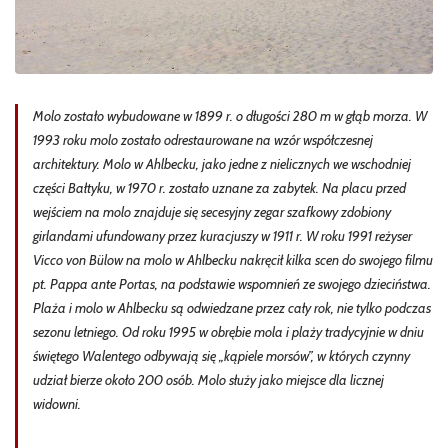
Molo zostało wybudowane w 1899 r. o długości 280 m w głąb morza. W
1993 roku molo zostało odrestaurowane na wzór współczesnej
architektury. Molo w Ahlbecku, jako jedne z nielicznych we wschodniej
części Bałtyku, w 1970 r. zostało uznane za zabytek. Na placu przed
wejściem na molo znajduje się secesyjny zegar szafkowy zdobiony
girlandami ufundowany przez kuracjuszy w 1911 r. W roku 1991 reżyser
Vicco von Bülow na molo w Ahlbecku nakręcił kilka scen do swojego filmu
pt. Pappa ante Portas, na podstawie wspomnień ze swojego dzieciństwa.
Plaża i molo w Ahlbecku są odwiedzane przez cały rok, nie tylko podczas
sezonu letniego. Od roku 1995 w obrębie mola i plaży tradycyjnie w dniu
świętego Walentego odbywają się „kąpiele morsów”, w których czynny
udział bierze około 200 osób. Molo służy jako miejsce dla licznej
widowni.