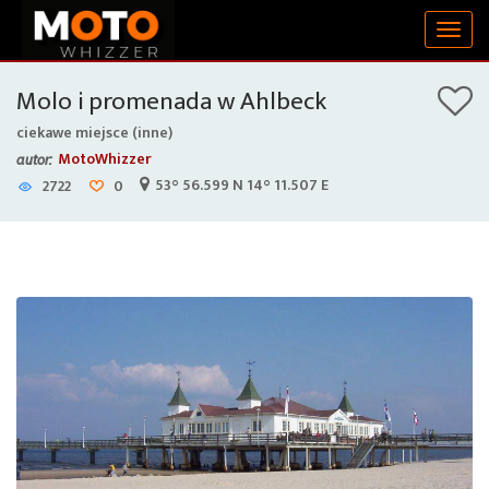
Togg
navig
Molo i promenada w Ahlbeck
ciekawe miejsce (inne)
MotoWhizzer
autor:
53° 56.599 N 14° 11.507 E
2722
0