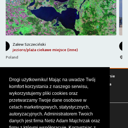
Molo i promenada w Ahlbeck
ciekawe miejsce (inne)
Promenade 1a, 10117 Heringsdorf, Germany
Warto zobaczyć
Serwisy
Sklepy
Stacje paliw
Jedzenie
Drogi użytkowniku! Mając na uwadze Twój
Bary
Zakwaterowanie
Tory
Zloty
Rajdy
Spotkania
komfort korzystania z naszego serwisu,
Targi
Giełdy
Szkolenia
wykorzystujemy pliki cookies oraz
przetwarzamy Twoje dane osobowe w
celach marketingowych, statystycznych,
FOLLOW US
autoryzacyjnych. Administratorem Twoich
danych jest firma Netiz Adam Majchrzak oraz
firmy z którymi współpracuje. Korzystając z