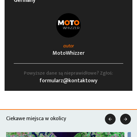
Germany
autor
MotoWhizzer
Powyższe dane są nieprawidłowe? Zgłoś:
formularz@kontaktowy
Ciekawe miejsca w okolicy

