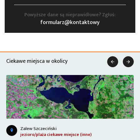
Powyższe dane są nieprawidłowe? Zgłoś:
formularz@kontaktowy
Ciekawe miejsca w okolicy


Zalew Szczeciński
jezioro/plaża
ciekawe miejsce (inne)