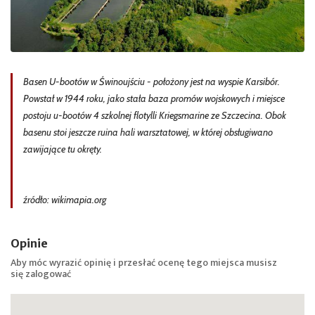
Basen U-bootów w Świnoujściu - położony jest na wyspie Karsibór.
Powstał w 1944 roku, jako stała baza promów wojskowych i miejsce
postoju u-bootów 4 szkolnej flotylli Kriegsmarine ze Szczecina. Obok
basenu stoi jeszcze ruina hali warsztatowej, w której obsługiwano
zawijające tu okręty.
źródło: wikimapia.org
Opinie
Aby móc wyrazić opinię i przesłać ocenę tego miejsca musisz
się
zalogować