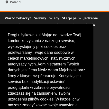
Poland
Warto zobaczyć
Serwisy
Sklepy
Stacje paliw
Jedzenie
Bary
Zakwaterowanie
Tory
Zloty
Rajdy
Spotkania
Targi
Giełdy
Szkolenia
Drogi użytkowniku! Mając na uwadze Twój
komfort korzystania z naszego serwisu,
wykorzystujemy pliki cookies oraz
FOLLOW US
przetwarzamy Twoje dane osobowe w
celach marketingowych, statystycznych,
autoryzacyjnych. Administratorem Twoich
danych jest firma Netiz Adam Majchrzak oraz
firmy z którymi współpracuje. Korzystając z
serwisu bez modyfikacji ustawień
przeglądarki w zakresie prywatności
zgadzasz się na zapisanie w Twoim
© 2026 by MotoWhizzer.com
urządzeniu plików cookies. W każdej chwili
All rights reserved.
możesz zmodyfikować swoje ustawienia
KONTAKT