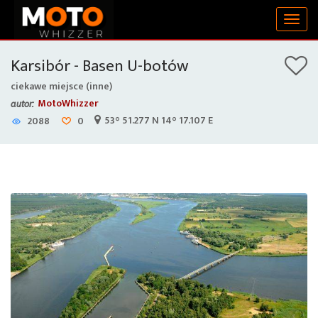
Togg
navig
Karsibór - Basen U-botów
ciekawe miejsce (inne)
MotoWhizzer
autor:
53° 51.277 N 14° 17.107 E
2088
0