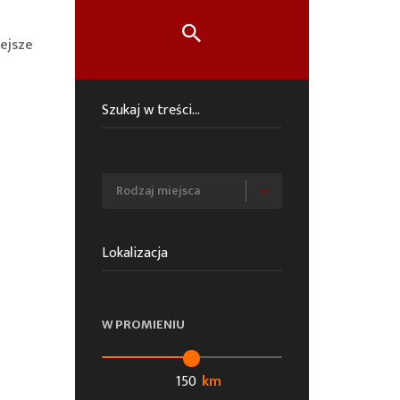
ejsze
W PROMIENIU
km