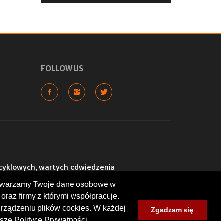
FOLLOW US
cyklowych, wartych odwiedzenia
lokalizacje: warsztaty, sklepy,
rzetwarzamy Twoje dane osobowe w
um zlotów i spotkań
nt wyrażone przez użytkowników.
oraz firmy z którymi współpracuje.
urządzeniu plików cookies. W każdej
Zgadzam się
sze Polityce Prywatności.