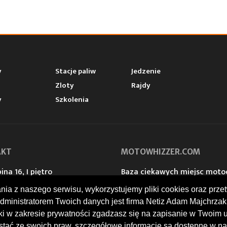
y
Stacje paliw
Jedzenie
Zloty
Rajdy
y
Szkolenia
AKT
MOTOWHIZZER.COM
ina 16, I piętro
Baza ciekawych miejsc moto
 Racibórz
w trakcie podróży. Przydatne 
ania z naszego serwisu, wykorzystujemy pliki cookies oraz p
 739 378
stacje benzynowe. Kalendari
@motowhizzer.com
motocyklistów. Opinie i oce
dministratorem Twoich danych jest firma Netiz Adam Majchrzak 
rki w zakresie prywatności zgadzasz się na zapisanie w Twoim 
tać ze swoich praw, szczegółowe informacje są dostępne w na