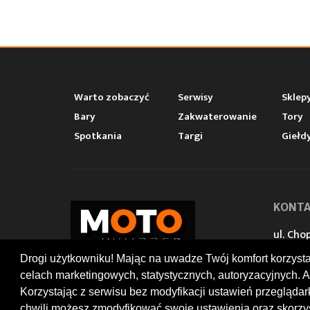
Warto zobaczyć
Serwisy
Sklep
Bary
Zakwaterowanie
Tory
Spotkania
Targi
Giełd
KONT
ul. Chop
47-400
Drogi użytkowniku! Mając na uwadze Twój komfort korzyst
+48 519
office
celach marketingowych, statystycznych, autoryzacyjnych. A
© 2026 by MotoWhizzer.com
Korzystając z serwisu bez modyfikacji ustawień przegląda
All rights reserved.
chwili możesz zmodyfikować swoje ustawienia oraz skorzys