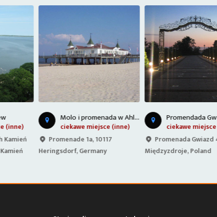
M
olo i promenada w Ahlbeck
P
romendada Gwiazd w Międzyzdrojach
ciekawe miejsce (inne)
ciekawe miejsce (inne)
Promenade 1a, 10117
Promenada Gwiazd 4, 72-500
Heringsdorf, Germany
Międzyzdroje, Poland