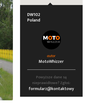
DW102
Poland
autor
MotoWhizzer
Powyższe dane są
nieprawidłowe? Zgłoś:
formularz@kontaktowy