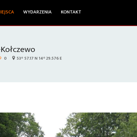
IEJSCA
WYDARZENIA
KONTAKT
e-Kołczewo
0
53° 57.17 N 14° 29.576 E