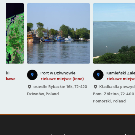
Port w Dziwnowie
Kamieński Zalew
ciekawe miejsce (inne)
ciekawe miejsce (inne)
osiedle Rybackie 16k, 72-420
Kładka dla pieszych Kamień
Dziwnów, Poland
Pom.-Zółcino, 72-400 Kamień
Pomorski, Poland