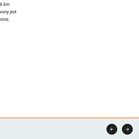
36 km
any jest
wana,

