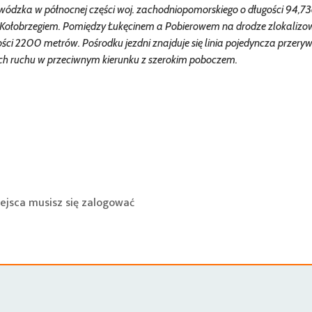
ódzka w północnej części woj. zachodniopomorskiego o długości 94,7
z Kołobrzegiem. Pomiędzy Łukęcinem a Pobierowem na drodze zlokalizow
ści 2200 metrów. Pośrodku jezdni znajduje się linia pojedyncza przery
sach ruchu w przeciwnym kierunku z szerokim poboczem.
ejsca musisz się
zalogować