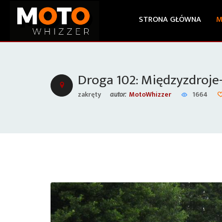
STRONA GŁÓWNA
M
Droga 102: Międzyzdroj
zakręty
MotoWhizzer
1664
autor: