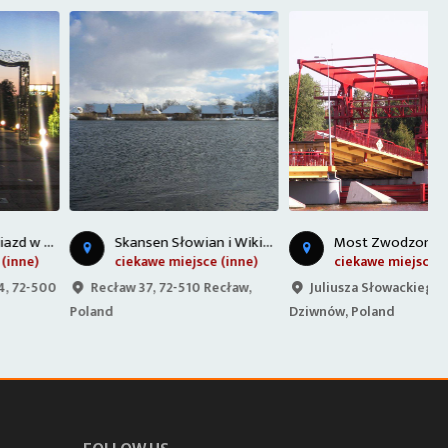
S
kansen Słowian i Wikingów
M
ost Zwodzony w Dziwnowie
ciekawe miejsce (inne)
ciekawe miejsce (inne)
Recław 37, 72-510 Recław,
Juliusza Słowackiego, 72-418
Poland
Dziwnów, Poland
7