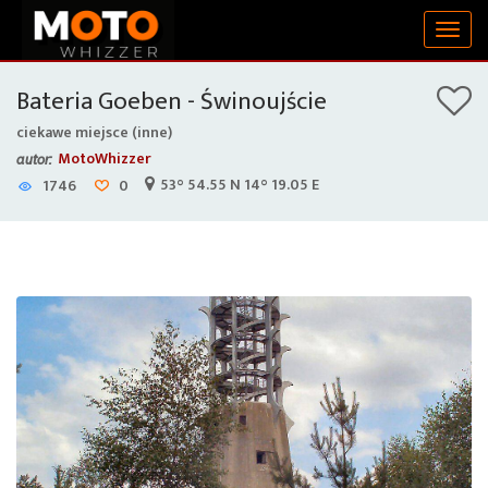
Togg
navig
Bateria Goeben - Świnoujście
ciekawe miejsce (inne)
MotoWhizzer
autor:
53° 54.55 N 14° 19.05 E
1746
0