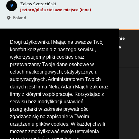
Zalew Szczeciński
jezioro/plaża
ciekawe miejsce (inne)
Poland
Warto zobaczyć
Serwisy
Sklepy
Stacje paliw
Jedzenie
Drogi użytkowniku! Mając na uwadze Twój
Bary
Zakwaterowanie
Tory
Zloty
Rajdy
Spotkania
komfort korzystania z naszego serwisu,
Targi
Giełdy
Szkolenia
wykorzystujemy pliki cookies oraz
przetwarzamy Twoje dane osobowe w
celach marketingowych, statystycznych,
FOLLOW US
autoryzacyjnych. Administratorem Twoich
danych jest firma Netiz Adam Majchrzak oraz
firmy z którymi współpracuje. Korzystając z
serwisu bez modyfikacji ustawień
przeglądarki w zakresie prywatności
zgadzasz się na zapisanie w Twoim
urządzeniu plików cookies. W każdej chwili
możesz zmodyfikować swoje ustawienia
© 2026 by MotoWhizzer.com
oraz skorzystać ze swoich praw,