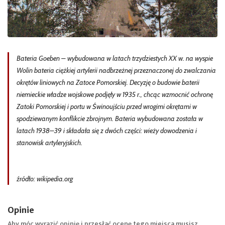
Bateria Goeben – wybudowana w latach trzydziestych XX w. na wyspie
Wolin bateria ciężkiej artylerii nadbrzeżnej przeznaczonej do zwalczania
okrętów liniowych na Zatoce Pomorskiej. Decyzję o budowie baterii
niemieckie władze wojskowe podjęły w 1935 r., chcąc wzmocnić ochronę
Zatoki Pomorskiej i portu w Świnoujściu przed wrogimi okrętami w
spodziewanym konflikcie zbrojnym. Bateria wybudowana została w
latach 1938–39 i składała się z dwóch części: wieży dowodzenia i
stanowisk artyleryjskich.
źródło: wikipedia.org
Opinie
Aby móc wyrazić opinię i przesłać ocenę tego miejsca musisz