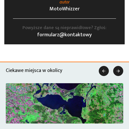
autor
MotoWhizzer
Powyższe dane są nieprawidłowe? Zgłoś:
formularz@kontaktowy
Ciekawe miejsca w okolicy

