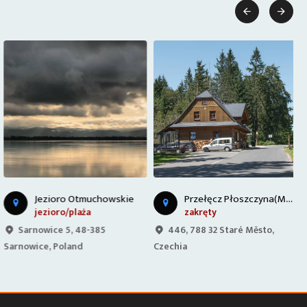


P
rzełęcz Płoszczyna(Morawska)
Jezioro Otmuchowskie
jezioro/plaża
zakręty
Sarnowice 5, 48-385
446, 788 32 Staré Město,
Sarnowice, Poland
Czechia
P