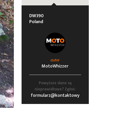
DW390
Poland
autor
MotoWhizzer
Powyższe dane są
nieprawidłowe? Zgłoś:
formularz@kontaktowy