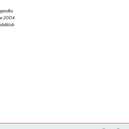
wypadku
e w 2004
obilklub