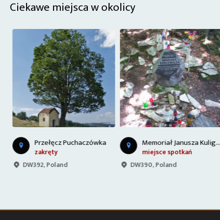
Ciekawe miejsca w okolicy
Z
ora w Paczkowie
M
emoriał Janusza Kuliga i Mariana Bublewicza
Przełęcz Puchaczówka
zakręty
miejsce spotkań
DW392, Poland
DW390, Poland