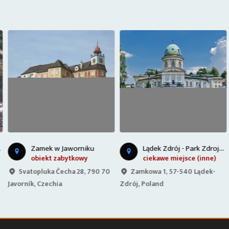
L
ądek Zdrój - Park Zdrojowy
Zamek w Jaworniku
obiekt zabytkowy
ciekawe miejsce (inne)
Svatopluka Čecha 28, 790 70
Zamkowa 1, 57-540 Lądek-
Javorník, Czechia
Zdrój, Poland