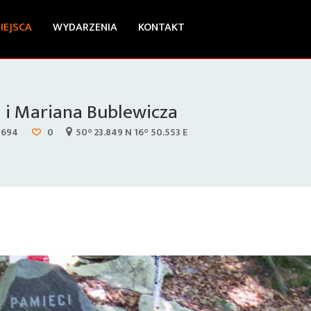
IEJSCA
WYDARZENIA
KONTAKT
 i Mariana Bublewicza
1694
0
50° 23.849 N 16° 50.553 E