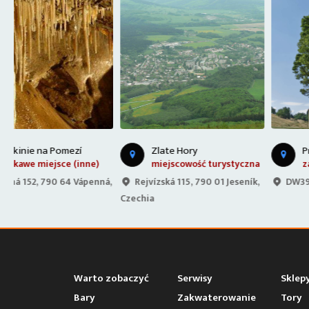
Zlate Hory
Przełęcz Puchaczówka
miejscowość turystyczna
zakręty
á,
Rejvízská 115, 790 01 Jeseník,
DW392, Poland
Czechia
Warto zobaczyć
Serwisy
Sklep
Bary
Zakwaterowanie
Tory