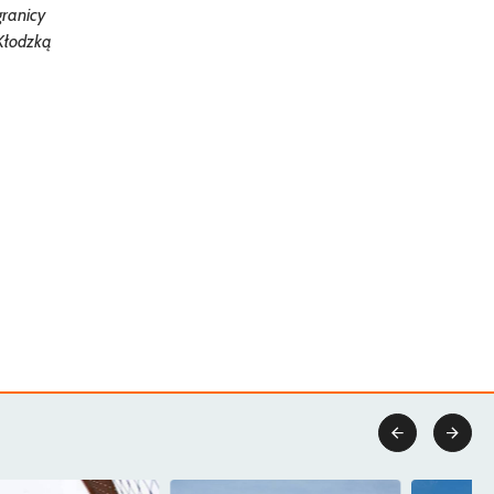
granicy
 Kłodzką

