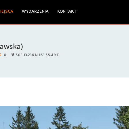
IEJSCA
WYDARZENIA
KONTAKT
rawska)
0
50° 13.236 N 16° 55.49 E