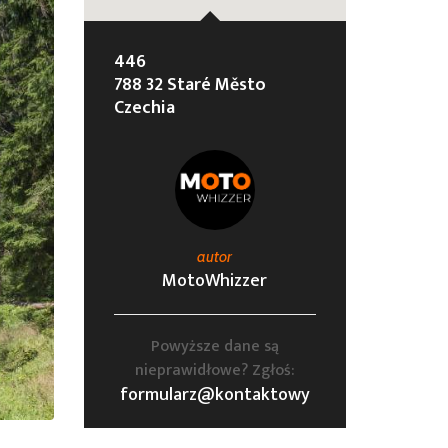
446
788 32 Staré Město
Czechia
autor
MotoWhizzer
Powyższe dane są
nieprawidłowe? Zgłoś:
formularz@kontaktowy