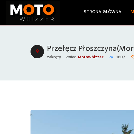
STRONA GŁÓWNA
M
Przełęcz Płoszczyna(Mo
zakręty
MotoWhizzer
1607
autor: