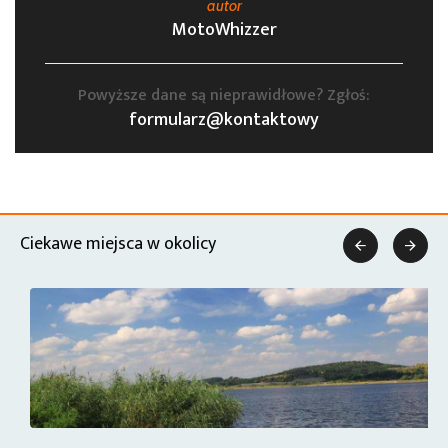
autor
MotoWhizzer
Powyższe dane są nieprawidłowe? Zgłoś:
formularz@kontaktowy
Ciekawe miejsca w okolicy

