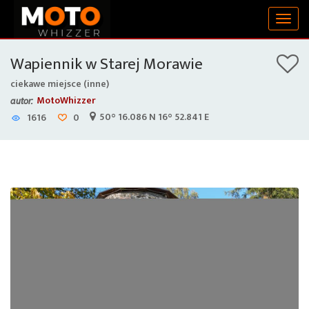
Togg
navig
Wapiennik w Starej Morawie
ciekawe miejsce (inne)
MotoWhizzer
autor:
50° 16.086 N 16° 52.841 E
1616
0