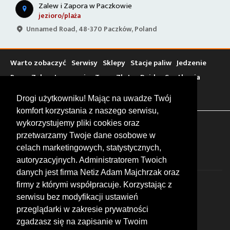
Zalew i Zapora w Paczkowie
jezioro/plaża
Unnamed Road, 48-370 Paczków, Poland
Warto zobaczyć
Serwisy
Sklepy
Stacje paliw
Jedzenie
Bary
Zakwaterowanie
Tory
Zloty
Rajdy
Spotkania
Targi
Giełdy
Szkolenia
Drogi użytkowniku! Mając na uwadze Twój
komfort korzystania z naszego serwisu,
wykorzystujemy pliki cookies oraz
FOLLOW US
przetwarzamy Twoje dane osobowe w
celach marketingowych, statystycznych,
autoryzacyjnych. Administratorem Twoich
danych jest firma Netiz Adam Majchrzak oraz
firmy z którymi współpracuje. Korzystając z
serwisu bez modyfikacji ustawień
przeglądarki w zakresie prywatności
zgadzasz się na zapisanie w Twoim
© 2026 by MotoWhizzer.com