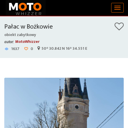
Togg
navig
Pałac w Bożkowie
obiekt zabytkowy
MotoWhizzer
autor:
50° 30.842 N 16° 34.551 E
1637
0