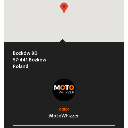
Bożków 90
57-441 Bożków
Poland
autor
MotoWhizzer