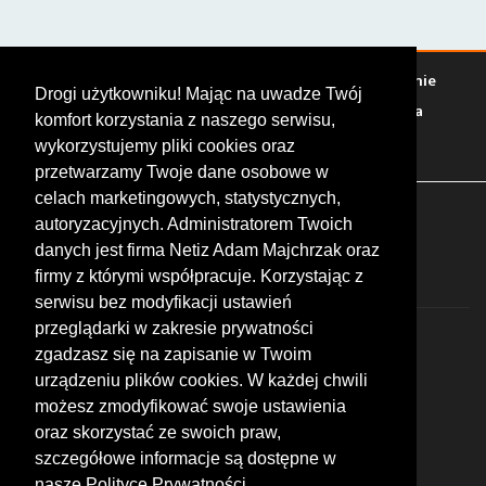
Warto zobaczyć
Serwisy
Sklepy
Stacje paliw
Jedzenie
Drogi użytkowniku! Mając na uwadze Twój
Bary
Zakwaterowanie
Tory
Zloty
Rajdy
Spotkania
komfort korzystania z naszego serwisu,
Targi
Giełdy
Szkolenia
wykorzystujemy pliki cookies oraz
przetwarzamy Twoje dane osobowe w
celach marketingowych, statystycznych,
FOLLOW US
autoryzacyjnych. Administratorem Twoich
danych jest firma Netiz Adam Majchrzak oraz
firmy z którymi współpracuje. Korzystając z
serwisu bez modyfikacji ustawień
przeglądarki w zakresie prywatności
zgadzasz się na zapisanie w Twoim
urządzeniu plików cookies. W każdej chwili
możesz zmodyfikować swoje ustawienia
© 2026 by MotoWhizzer.com
oraz skorzystać ze swoich praw,
All rights reserved.
szczegółowe informacje są dostępne w
nasze Polityce Prywatności.
KONTAKT