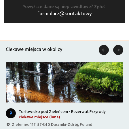
Powyższe dane są nieprawidłowe? Zgłoś:
formularz@kontaktowy
Ciekawe miejsca w okolicy


Torfowisko pod Zieleńcem - Rezerwat Przyrody
ciekawe miejsce (inne)
Zieleniec 117, 57-340 Duszniki-Zdrój, Poland