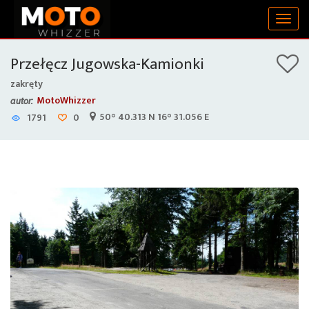
Togg
navig
Przełęcz Jugowska-Kamionki
zakręty
MotoWhizzer
autor:
50° 40.313 N 16° 31.056 E
1791
0