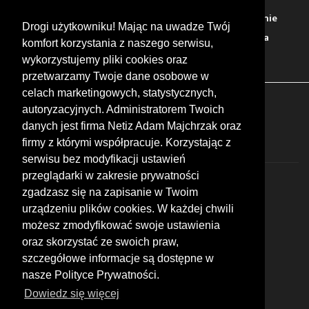
Warto zobaczyć
Serwisy
Sklepy
Stacje paliw
Jedzenie
Drogi użytkowniku! Mając na uwadze Twój
Bary
Zakwaterowanie
Tory
Zloty
Rajdy
Spotkania
komfort korzystania z naszego serwisu,
Targi
Giełdy
Szkolenia
wykorzystujemy pliki cookies oraz
przetwarzamy Twoje dane osobowe w
celach marketingowych, statystycznych,
FOLLOW US
autoryzacyjnych. Administratorem Twoich
danych jest firma Netiz Adam Majchrzak oraz
firmy z którymi współpracuje. Korzystając z
serwisu bez modyfikacji ustawień
przeglądarki w zakresie prywatności
zgadzasz się na zapisanie w Twoim
urządzeniu plików cookies. W każdej chwili
możesz zmodyfikować swoje ustawienia
© 2026 by MotoWhizzer.com
oraz skorzystać ze swoich praw,
All rights reserved.
szczegółowe informacje są dostępne w
nasze Polityce Prywatności.
KONTAKT
ul. Chopina 16, I piętro
Dowiedz się więcej
47-400 Racibórz