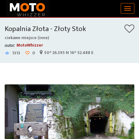
Togg
navig
Kopalnia Złota - Złoty Stok
ciekawe miejsce (inne)
MotoWhizzer
autor:
50° 26.395 N 16° 52.488 E
1313
0