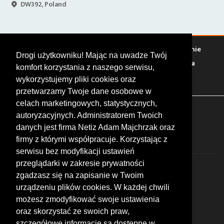
DW392, Poland
Warto zobaczyć
Serwisy
Sklepy
Stacje paliw
Jedzenie
Drogi użytkowniku! Mając na uwadze Twój
Bary
Zakwaterowanie
Tory
Zloty
Rajdy
Spotkania
komfort korzystania z naszego serwisu,
Targi
Giełdy
Szkolenia
wykorzystujemy pliki cookies oraz
przetwarzamy Twoje dane osobowe w
celach marketingowych, statystycznych,
FOLLOW US
autoryzacyjnych. Administratorem Twoich
danych jest firma Netiz Adam Majchrzak oraz
firmy z którymi współpracuje. Korzystając z
serwisu bez modyfikacji ustawień
przeglądarki w zakresie prywatności
zgadzasz się na zapisanie w Twoim
urządzeniu plików cookies. W każdej chwili
możesz zmodyfikować swoje ustawienia
© 2026 by MotoWhizzer.com
oraz skorzystać ze swoich praw,
All rights reserved.
szczegółowe informacje są dostępne w