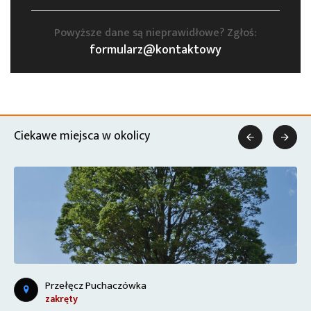
Powyższe dane są nieprawidłowe? Zgłoś:
formularz@kontaktowy
Ciekawe miejsca w okolicy


Przełęcz Puchaczówka
zakręty