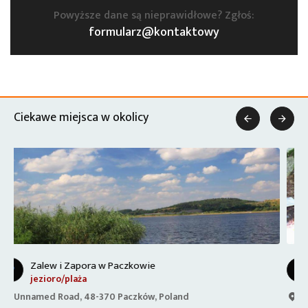
Powyższe dane są nieprawidłowe? Zgłoś:
formularz@kontaktowy
Ciekawe miejsca w okolicy


Memoriał Janusza Kuliga i Mariana Bublewicza
miejsce spotkań
DW390, Poland