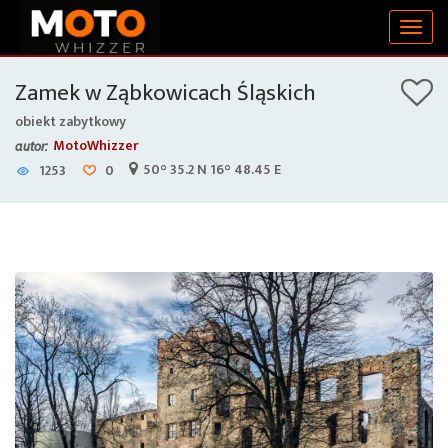
Togg
navig
Zamek w Ząbkowicach Śląskich
obiekt zabytkowy
MotoWhizzer
autor:
50° 35.2 N 16° 48.45 E
1253
0