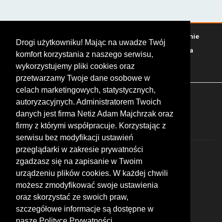
Warto zobaczyć
Serwisy
Sklepy
Stacje paliw
Jedzenie
Drogi użytkowniku! Mając na uwadze Twój
Bary
Zakwaterowanie
Tory
Zloty
Rajdy
Spotkania
komfort korzystania z naszego serwisu,
Targi
Giełdy
Szkolenia
wykorzystujemy pliki cookies oraz
przetwarzamy Twoje dane osobowe w
celach marketingowych, statystycznych,
FOLLOW US
autoryzacyjnych. Administratorem Twoich
danych jest firma Netiz Adam Majchrzak oraz
firmy z którymi współpracuje. Korzystając z
serwisu bez modyfikacji ustawień
przeglądarki w zakresie prywatności
zgadzasz się na zapisanie w Twoim
urządzeniu plików cookies. W każdej chwili
możesz zmodyfikować swoje ustawienia
© 2026 by MotoWhizzer.com
oraz skorzystać ze swoich praw,
All rights reserved.
szczegółowe informacje są dostępne w
nasze Polityce Prywatności.
KONTAKT