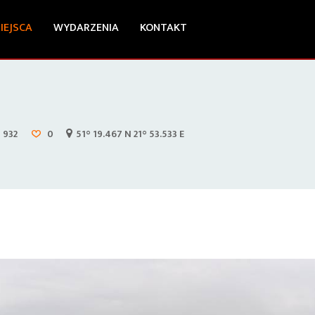
IEJSCA
WYDARZENIA
KONTAKT
932
0
51° 19.467 N 21° 53.533 E