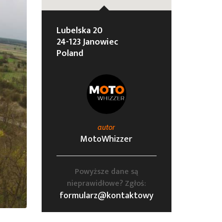
Lubelska 20
24-123 Janowiec
Poland
autor
MotoWhizzer
Powyższe dane są
nieprawidłowe? Zgłoś:
formularz@kontaktowy