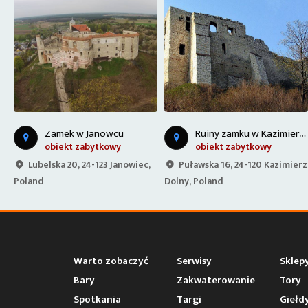
R
uiny zamku w Kazimierzu Dolnym
Zamek w Janowcu
obiekt zabytkowy
obiekt zabytkowy
Lubelska 20, 24-123 Janowiec,
Puławska 16, 24-120 Kazimierz
Poland
Dolny, Poland
Warto zobaczyć
Serwisy
Sklep
Bary
Zakwaterowanie
Tory
Spotkania
Targi
Giełd