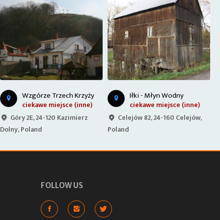
Wzgórze Trzech Krzyży
Iłki - Młyn Wodny
ciekawe miejsce (inne)
ciekawe miejsce (inne)
Góry 2E, 24-120 Kazimierz
Celejów 82, 24-160 Celejów,
Dolny, Poland
Poland
P
FOLLOW US