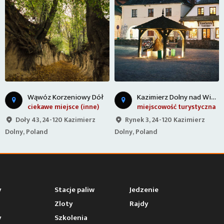
K
azimierz Dolny nad Wisłą
Wąwóz Korzeniowy Dół
ciekawe miejsce (inne)
miejscowość turystyczna
Doły 43, 24-120 Kazimierz
Rynek 3, 24-120 Kazimierz
Dolny, Poland
Dolny, Poland
y
Stacje paliw
Jedzenie
Zloty
Rajdy
y
Szkolenia