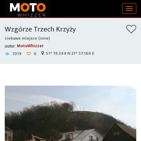
Togg
navig
Wzgórze Trzech Krzyży
ciekawe miejsce (inne)
MotoWhizzer
autor:
51° 19.344 N 21° 57.164 E
1019
0