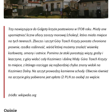
Trzy nawiązujące do Golgoty krzyże postawiono w 1708 roku. Miały one
upamiętniać liczne ofiary zarazy morowej (cholery), która miała miejsce
na tych terenach. Zbocza i szczyt Góry Trzech Krzyży porasta chroniona
prawnie, rzadka roślinność, wśród której możemy znaleźć wisienkę
karłowatą, omany i ostnice. Pomimo że stoki porastają wiązy, graby i
leszczyna, z góry widać cały Kazimierz i dolinę Wisły. Góra Trzech Krzyży
to miejsce, z którego rozciąga się najbardziej chyba znany widok na
Kazimierz Dolny. Na szczyt prowadzą kamienne schody. Obecnie również
na szczycie góry pobierana jest opłata (2 PLN za osobę) za wejście.
źródło: wikipedia.org
Opinie