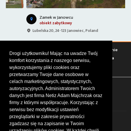
Zamek w Janowcu
obiekt zabytkowy
Lubelska 20, 24-123 Janowiec, Poland
Warto zobaczyć
Serwisy
Sklepy
Stacje paliw
Jedzenie
Drogi użytkowniku! Mając na uwadze Twój
Bary
Zakwaterowanie
Tory
Zloty
Rajdy
Spotkania
komfort korzystania z naszego serwisu,
Targi
Giełdy
Szkolenia
wykorzystujemy pliki cookies oraz
przetwarzamy Twoje dane osobowe w
celach marketingowych, statystycznych,
FOLLOW US
autoryzacyjnych. Administratorem Twoich
danych jest firma Netiz Adam Majchrzak oraz
firmy z którymi współpracuje. Korzystając z
serwisu bez modyfikacji ustawień
przeglądarki w zakresie prywatności
zgadzasz się na zapisanie w Twoim
urządzeniu plików cookies. W każdej chwili