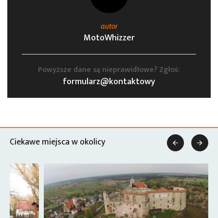
autor
MotoWhizzer
Powyższe dane są nieprawidłowe? Zgłoś:
formularz@kontaktowy
Ciekawe miejsca w okolicy

