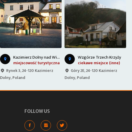
Wzgórze Trzech Krzyży
Iłki - Młyn Wodny
ciekawe miejsce (inne)
ciekawe miejsce (inne)
Góry 2E, 24-120 Kazimierz
Celejów 82, 24-160 Celejów,
Dolny, Poland
Poland
P
FOLLOW US