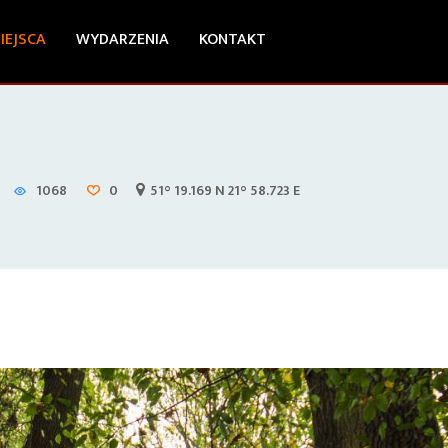
IEJSCA
WYDARZENIA
KONTAKT
1068
0
51° 19.169 N 21° 58.723 E