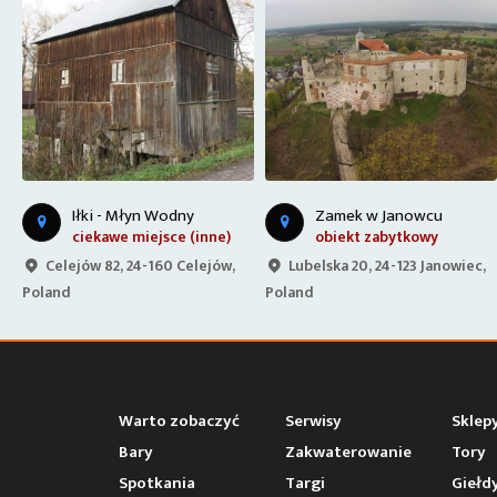
R
uiny zamku w Kazimierzu Dolnym
Zamek w Janowcu
obiekt zabytkowy
obiekt zabytkowy
Lubelska 20, 24-123 Janowiec,
Puławska 16, 24-120 Kazimierz
Poland
Dolny, Poland
Warto zobaczyć
Serwisy
Sklep
Bary
Zakwaterowanie
Tory
Spotkania
Targi
Giełd