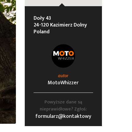
Doły 43
24-120 Kazimierz Dolny
Poland
autor
MotoWhizzer
Powyższe dane są
nieprawidłowe? Zgłoś:
formularz@kontaktowy