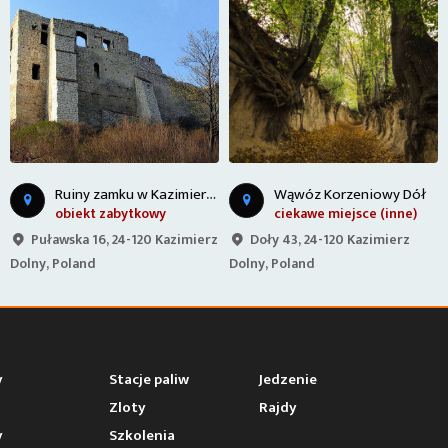
K
azimierz Dolny nad Wisłą
Wąwóz Korzeniowy Dół
ciekawe miejsce (inne)
miejscowość turystyczna
Doły 43, 24-120 Kazimierz
Rynek 3, 24-120 Kazimierz
Dolny, Poland
Dolny, Poland
y
Stacje paliw
Jedzenie
Zloty
Rajdy
y
Szkolenia