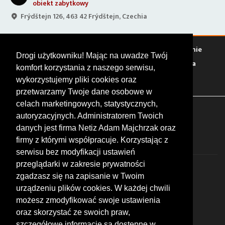
obiekt zabytkowy
Frýdštejn 126, 463 42 Frýdštejn, Czechia
Warto zobaczyć
Serwisy
Sklepy
Stacje paliw
Jedzenie
Drogi użytkowniku! Mając na uwadze Twój
Bary
Zakwaterowanie
Tory
Zloty
Rajdy
Spotkania
komfort korzystania z naszego serwisu,
Targi
Giełdy
Szkolenia
wykorzystujemy pliki cookies oraz
przetwarzamy Twoje dane osobowe w
celach marketingowych, statystycznych,
FOLLOW US
autoryzacyjnych. Administratorem Twoich
danych jest firma Netiz Adam Majchrzak oraz
firmy z którymi współpracuje. Korzystając z
serwisu bez modyfikacji ustawień
przeglądarki w zakresie prywatności
zgadzasz się na zapisanie w Twoim
urządzeniu plików cookies. W każdej chwili
możesz zmodyfikować swoje ustawienia
© 2026 by MotoWhizzer.com
oraz skorzystać ze swoich praw,
All rights reserved.
szczegółowe informacje są dostępne w