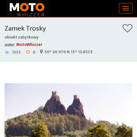
Togg
navig
Zamek Trosky
obiekt zabytkowy
MotoWhizzer
autor:
50° 30.976 N 15° 13.852 E
1355
0