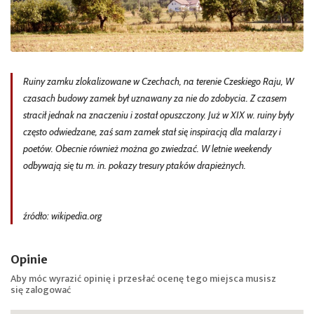
Ruiny zamku zlokalizowane w Czechach, na terenie Czeskiego Raju, W
czasach budowy zamek był uznawany za nie do zdobycia. Z czasem
stracił jednak na znaczeniu i został opuszczony. Już w XIX w. ruiny były
często odwiedzane, zaś sam zamek stał się inspiracją dla malarzy i
poetów. Obecnie również można go zwiedzać. W letnie weekendy
odbywają się tu m. in. pokazy tresury ptaków drapieżnych.
źródło: wikipedia.org
Opinie
Aby móc wyrazić opinię i przesłać ocenę tego miejsca musisz
się
zalogować