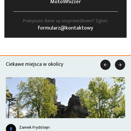
MotoWhizzer
Powyższe dane są nieprawidłowe? Zgłoś:
formularz@kontaktowy
Ciekawe miejsca w okolicy


Zamek Frydstejn