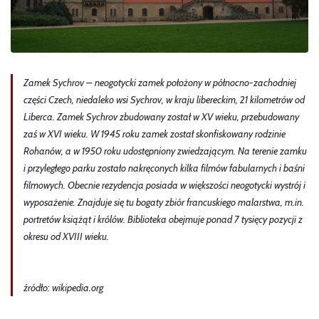
Zamek Sychrov – neogotycki zamek położony w północno-zachodniej
części Czech, niedaleko wsi Sychrov, w kraju libereckim, 21 kilometrów od
Liberca. Zamek Sychrov zbudowany został w XV wieku, przebudowany
zaś w XVI wieku. W 1945 roku zamek został skonfiskowany rodzinie
Rohanów, a w 1950 roku udostępniony zwiedzającym. Na terenie zamku
i przyległego parku zostało nakręconych kilka filmów fabularnych i baśni
filmowych. Obecnie rezydencja posiada w większości neogotycki wystrój i
wyposażenie. Znajduje się tu bogaty zbiór francuskiego malarstwa, m.in.
portretów książąt i królów. Biblioteka obejmuje ponad 7 tysięcy pozycji z
okresu od XVIII wieku.
źródło: wikipedia.org