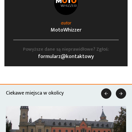
autor
MotoWhizzer
Powyższe dane są nieprawidłowe? Zgłoś:
formularz@kontaktowy
Ciekawe miejsca w okolicy

