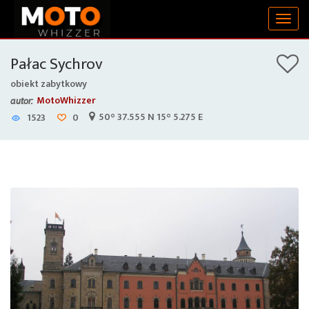
Togg
navig
Pałac Sychrov
obiekt zabytkowy
MotoWhizzer
autor:
50° 37.555 N 15° 5.275 E
1523
0