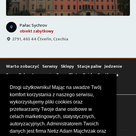
Pałac Sychrov
obiekt zabytkowy
2791, 463 44 Čtveřín, Czechia
Warto zobaczyć
Serwisy
Sklepy
Stacje paliw
Jedzenie
Bary
Zakwaterowanie
Tory
Zloty
Rajdy
Spotkania
Targi
Giełdy
Szkolenia
Drogi użytkowniku! Mając na uwadze Twój
komfort korzystania z naszego serwisu,
wykorzystujemy pliki cookies oraz
FOLLOW US
przetwarzamy Twoje dane osobowe w
celach marketingowych, statystycznych,
autoryzacyjnych. Administratorem Twoich
danych jest firma Netiz Adam Majchrzak oraz