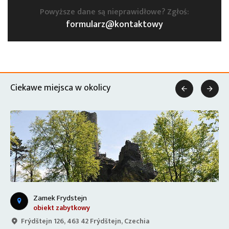
Powyższe dane są nieprawidłowe? Zgłoś:
formularz@kontaktowy
Ciekawe miejsca w okolicy


Zamek Frydstejn
obiekt zabytkowy
Frýdštejn 126, 463 42 Frýdštejn, Czechia