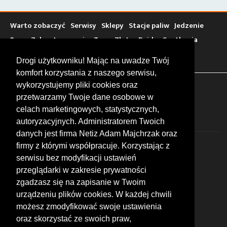
Warto zobaczyć
Serwisy
Sklepy
Stacje paliw
Jedzenie
Bary
Zakwaterowanie
Tory
Zloty
Rajdy
Spotkania
Targi
Giełdy
Szkolenia
Drogi użytkowniku! Mając na uwadze Twój
komfort korzystania z naszego serwisu,
wykorzystujemy pliki cookies oraz
FOLLOW US
przetwarzamy Twoje dane osobowe w
celach marketingowych, statystycznych,
autoryzacyjnych. Administratorem Twoich
danych jest firma Netiz Adam Majchrzak oraz
firmy z którymi współpracuje. Korzystając z
serwisu bez modyfikacji ustawień
przeglądarki w zakresie prywatności
zgadzasz się na zapisanie w Twoim
© 2026 by MotoWhizzer.com
urządzeniu plików cookies. W każdej chwili
All rights reserved.
możesz zmodyfikować swoje ustawienia
KONTAKT
oraz skorzystać ze swoich praw,
ul. Chopina 16, I piętro