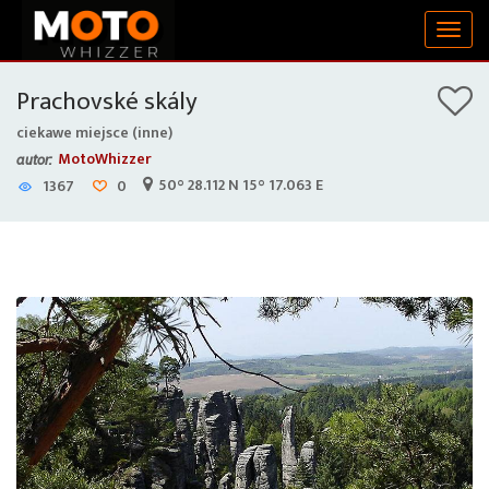
Togg
navig
Prachovské skály
ciekawe miejsce (inne)
MotoWhizzer
autor:
50° 28.112 N 15° 17.063 E
1367
0