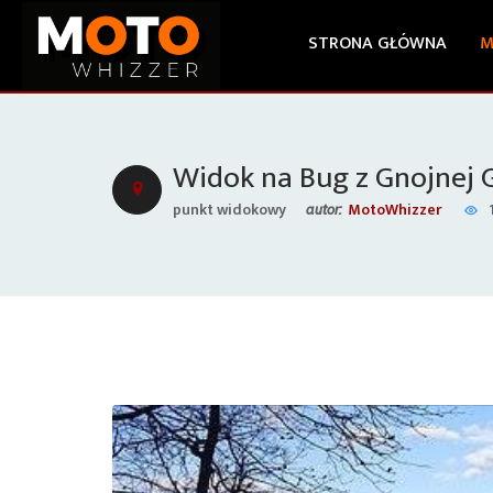
STRONA GŁÓWNA
M
Widok na Bug z Gnojnej 
punkt widokowy
MotoWhizzer
autor: