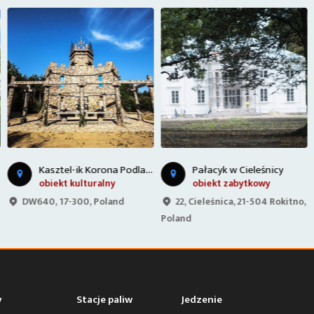
K
asztel-ik Korona Podlasia
Pałacyk w Cieleśnicy
obiekt kulturalny
obiekt zabytkowy
DW640, 17-300, Poland
22, Cieleśnica, 21-504 Rokitno,
Poland
y
Stacje paliw
Jedzenie