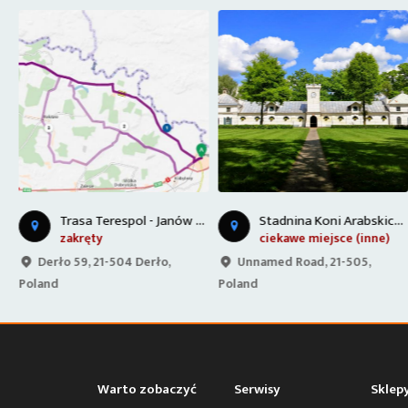
W
na Bug z Gnojnej Góry
T
rasa Terespol - Janów Podlaski
S
tadnina Koni Arabskich - Janów Podlaski
zakręty
ciekawe miejsce (inne)
Derło 59, 21-504 Derło,
Unnamed Road, 21-505,
Poland
Poland
Warto zobaczyć
Serwisy
Sklep