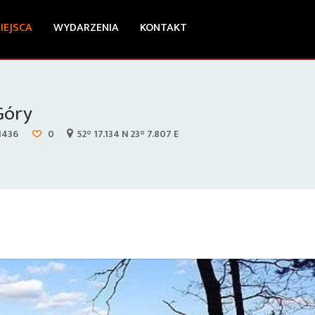
IEJSCA
WYDARZENIA
KONTAKT
Góry
1436
0
52° 17.134 N 23° 7.807 E