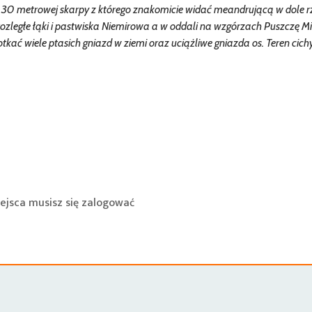
30 metrowej skarpy z którego znakomicie widać meandrującą w dole r
rozległe łąki i pastwiska Niemirowa a w oddali na wzgórzach Puszczę Mi
tkać wiele ptasich gniazd w ziemi oraz uciążliwe gniazda os. Teren cichy
ejsca musisz się
zalogować