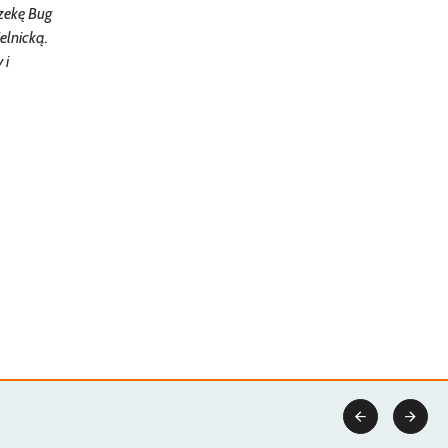
zekę Bug
elnicką.
 i

