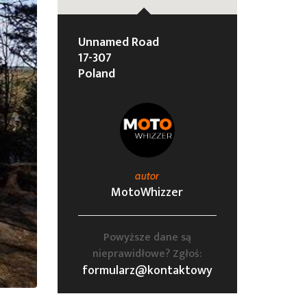
Unnamed Road
17-307
Poland
autor
MotoWhizzer
Powyższe dane są
nieprawidłowe? Zgłoś:
formularz@kontaktowy