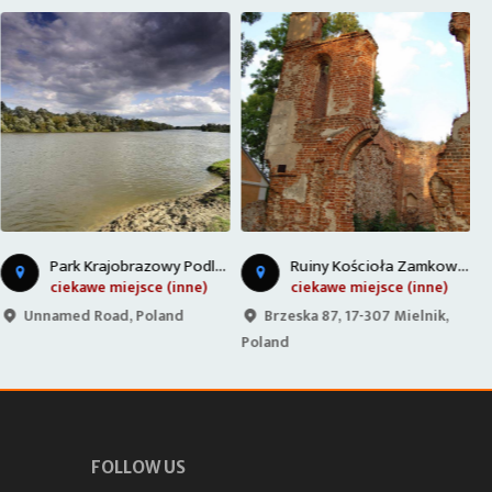
P
ark Krajobrazowy Podlaski Przełom Bugu
R
uiny Kościoła Zamkowego - Mielnik
ciekawe miejsce (inne)
ciekawe miejsce (inne)
Unnamed Road, Poland
Brzeska 87, 17-307 Mielnik,
Poland
G
FOLLOW US