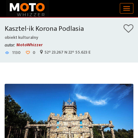
Togg
navig
Kasztel-ik Korona Podlasia
obiekt kulturalny
MotoWhizzer
autor:
52° 23.267 N 22° 55.623 E
1130
0