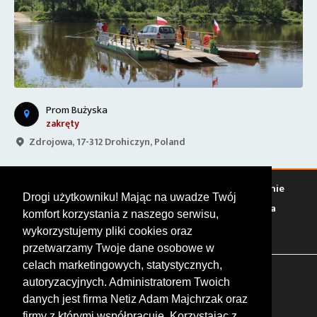
Prom Bużyska
zakręty
Zdrojowa, 17-312 Drohiczyn, Poland
Warto zobaczyć
Serwisy
Sklepy
Stacje paliw
Jedzenie
Drogi użytkowniku! Mając na uwadze Twój
Bary
Zakwaterowanie
Tory
Zloty
Rajdy
Spotkania
komfort korzystania z naszego serwisu,
Targi
Giełdy
Szkolenia
wykorzystujemy pliki cookies oraz
przetwarzamy Twoje dane osobowe w
celach marketingowych, statystycznych,
FOLLOW US
autoryzacyjnych. Administratorem Twoich
danych jest firma Netiz Adam Majchrzak oraz
firmy z którymi współpracuje. Korzystając z