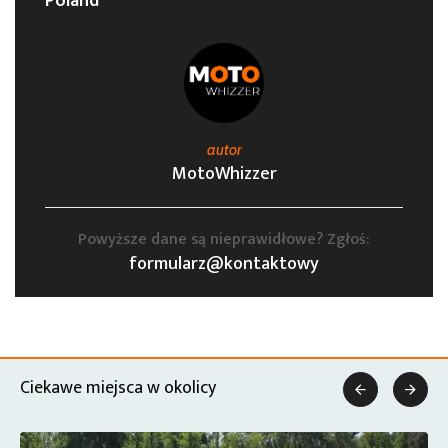
Poland
autor
MotoWhizzer
Powyższe dane są nieprawidłowe? Zgłoś:
formularz@kontaktowy
Ciekawe miejsca w okolicy

