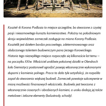
Kasztel-ik Korona Podlasia to miejsce szczególne, bo stworzone z czystej
pasji i niesamowitego kunsztu kamieniarstwa. Położny na południowym
skraju województwa zameczek zasługuje na miano Korony Podlasia.
Kasztelik jest dziełem bardzo pracowitego, zdeterminowanego oraz
obdarzonego talentem budowniczym pana Jerzego Korowickiego.
Historia tego niezwykłego miejsca rozpoczęła się kilkanaście lat temu –
na początku XXIw. Właściciel urokliwie położonej działki w Olendrach
koło Siemiatycz postanowił ogrodzić posesję własnoręcznie wykonanymi
słupami z kamienia polnego. Praca ta dała tyle satysfakcji, że rozpaliła
zapał do stworzenia większej budowli. Zameczek powstaje sukcesywnie w
miarę możliwości finansowych właściciela. Budowla jest tworzona z
własnoręcznie ciosanych i obrabianych kamieni, a uroku dodają jej także
metalowe i żelazne elementy (balustrady, schody).