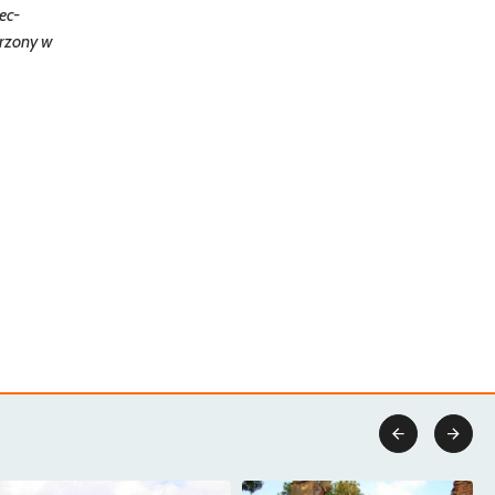
ec-
orzony w

