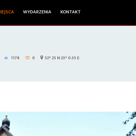
IEJSCA
WYDARZENIA
KONTAKT
1178
0
52° 25 N 23° 0.35 E