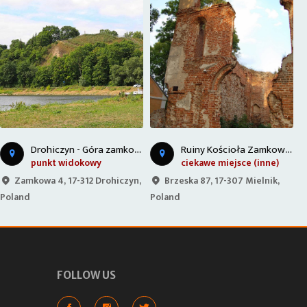
R
uiny Kościoła Zamkowego - Mielnik
Góra Grabarka
ciekawe miejsce (inne)
ciekawe miejsce (inne)
Brzeska 87, 17-307 Mielnik,
Grabarka 17A, 17-330
Poland
Grabarka, Poland
P
FOLLOW US