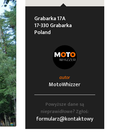
Grabarka 17A
17-330 Grabarka
Poland
autor
MotoWhizzer
Powyższe dane są
nieprawidłowe? Zgłoś:
formularz@kontaktowy