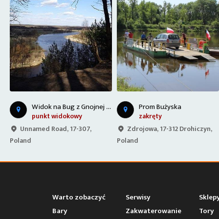
W
na Bug z Gnojnej Góry
K
asztel-ik Korona Podlasia
Prom Bużyska
zakręty
obiekt kulturalny
Zdrojowa, 17-312 Drohiczyn,
DW640, 17-300, Poland
Poland
Warto zobaczyć
Serwisy
Sklep
Bary
Zakwaterowanie
Tory