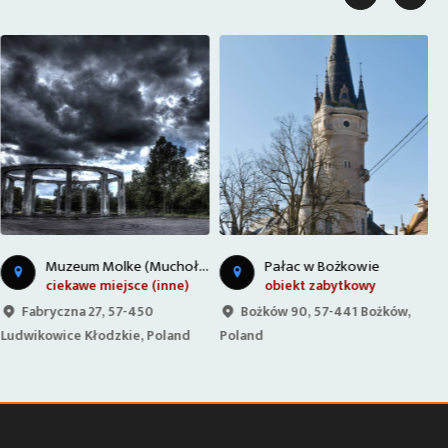
M
uzeum Molke (Muchołapka)
Pałac w Bożkowie
ciekawe miejsce (inne)
obiekt zabytkowy
Fabryczna 27, 57-450
Bożków 90, 57-441 Bożków,
Ludwikowice Kłodzkie, Poland
Poland
Z
K