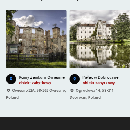
M
uliga i Mariana Bublewicza
Ruiny Zamku w Owiesnie
Pałac w Dobrocinie
obiekt zabytkowy
obiekt zabytkowy
Owiesno 22A, 58-262 Owiesno,
Ogrodowa 14, 58-211
Poland
Dobrocin, Poland