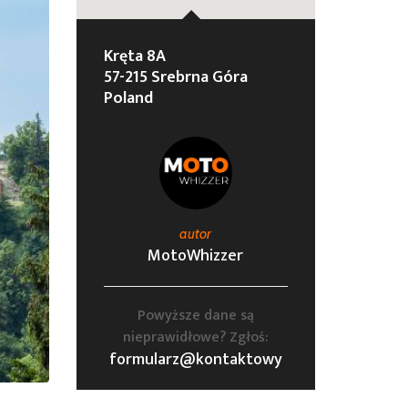
Kręta 8A
57-215 Srebrna Góra
Poland
autor
MotoWhizzer
Powyższe dane są
nieprawidłowe? Zgłoś:
formularz@kontaktowy