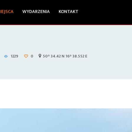
IEJSCA
WYDARZENIA
KONTAKT
1229
0
50° 34.42 N 16° 38.552 E