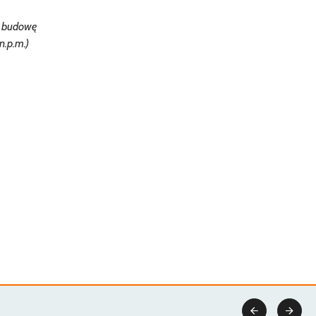
d budowę
n.p.m.)

