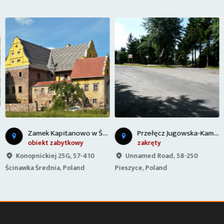
Z
amek Kapitanowo w Ścinawce Średniej
P
rzełęcz Jugowska-Kamionki
obiekt zabytkowy
zakręty
Konopnickiej 25G, 57-410
Unnamed Road, 58-250
Ścinawka Średnia, Poland
Pieszyce, Poland