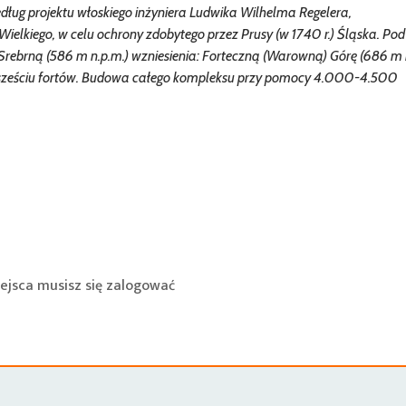
ług projektu włoskiego inżyniera Ludwika Wilhelma Regelera,
elkiego, w celu ochrony zdobytego przez Prusy (w 1740 r.) Śląska. Po
Srebrną (586 m n.p.m.) wzniesienia: Forteczną (Warowną) Górę (686 m 
 z sześciu fortów. Budowa całego kompleksu przy pomocy 4.000-4.500
ejsca musisz się
zalogować