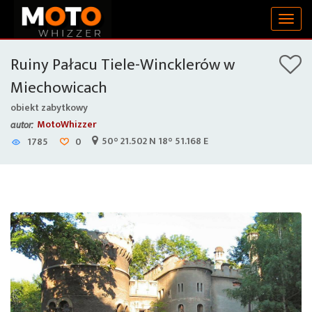
Togg
navig
Ruiny Pałacu Tiele-Wincklerów w
Miechowicach
obiekt zabytkowy
MotoWhizzer
autor:
50° 21.502 N 18° 51.168 E
1785
0