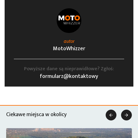
autor
MotoWhizzer
Powyższe dane są nieprawidłowe? Zgłoś:
formularz@kontaktowy
Ciekawe miejsca w okolicy

