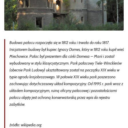
Budowa pałacu rozpoczęła się w 1812 roku i trwała do roku 1817.
Inicjatorem budowy był kupiec Ignacy Domes, który w 1812 roku kupił wieś
Miechowice. Pałac był prezentem dla córki Domesa – Marii i został
wybudowany w stylu klasycystycznym. Park pałacowy Tiele-Wincklerów
(obecnie Park Ludowy) ukształtowany został na początku XIX wieku w
typie ogrodu krajobrazowego. W połowie XIX wieku park poszerzono
zachowując dotychczasowy układ kompozycyjny. Od 1995 r. park wraz z
układem kompozycyjnym, ruiną oficyny pałacowej i pozostałościami
pałacu objęty jest ochroną konserwatorską przez wpis do rejestru
zabytków.
źródło: wikipedia.org