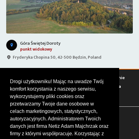
Góra Świętej Doroty
punkt widokowy
Fryderyka Chopina 50, 42-500 Będzin, Poland
Warto zobaczyć
Serwisy
Sklepy
Stacje paliw
Jedzenie
Drogi użytkowniku! Mając na uwadze Twój
Bary
Zakwaterowanie
Tory
Zloty
Rajdy
Spotkania
komfort korzystania z naszego serwisu,
Targi
Giełdy
Szkolenia
wykorzystujemy pliki cookies oraz
przetwarzamy Twoje dane osobowe w
celach marketingowych, statystycznych,
FOLLOW US
autoryzacyjnych. Administratorem Twoich
danych jest firma Netiz Adam Majchrzak oraz
firmy z którymi współpracuje. Korzystając z