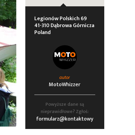
Legionów Polskich 69
41-310 Dąbrowa Górnicza
Poland
autor
MotoWhizzer
Powyższe dane są
nieprawidłowe? Zgłoś:
formularz@kontaktowy