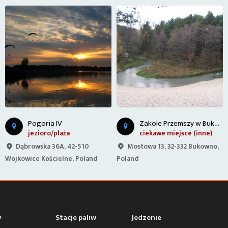
Z
akole Przemszy w Bukownie
Pogoria IV
jezioro/plaża
ciekawe miejsce (inne)
Dąbrowska 36A, 42-510
Mostowa 13, 32-332 Bukowno,
Wojkowice Kościelne, Poland
Poland
y
Stacje paliw
Jedzenie