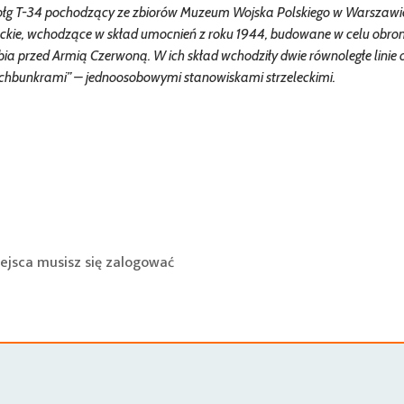
zołg T-34 pochodzący ze zbiorów Muzeum Wojska Polskiego w Warszawi
eckie, wchodzące w skład umocnień z roku 1944, budowane w celu obro
ia przed Armią Czerwoną. W ich skład wchodziły dwie równoległe linie
ochbunkrami” – jednoosobowymi stanowiskami strzeleckimi.
ejsca musisz się
zalogować