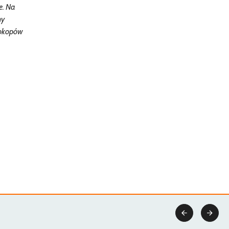
e. Na
ny
 okopów

