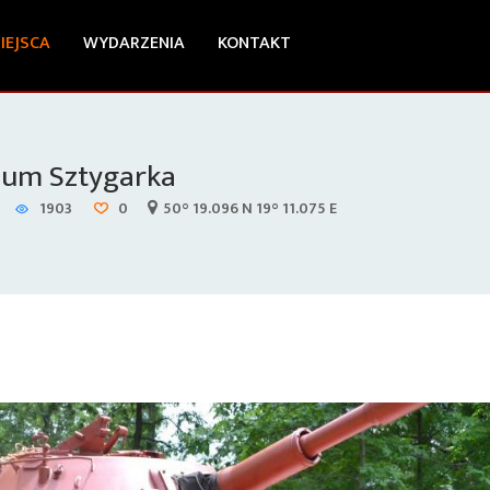
IEJSCA
WYDARZENIA
KONTAKT
eum Sztygarka
1903
0
50° 19.096 N 19° 11.075 E