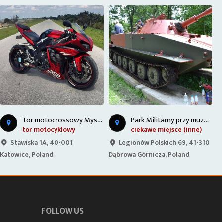
T
or motocrossowy Mysłowice
P
ark Militarny przy muzeum Sztygarka
tor motocyklowy
ciekawe miejsce (inne)
Stawiska 1A, 40-001
Legionów Polskich 69, 41-310
Katowice, Poland
Dąbrowa Górnicza, Poland
D
FOLLOW US