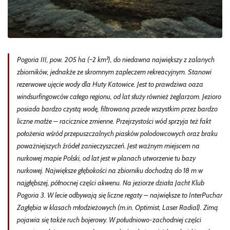
Pogoria III, pow. 205 ha (~2 km²), do niedawna największy z zalanych
zbiorników, jednakże ze skromnym zapleczem rekreacyjnym. Stanowi
rezerwowe ujęcie wody dla Huty Katowice. Jest to prawdziwa oaza
windsurfingowców całego regionu, od lat służy również żeglarzom. Jezioro
posiada bardzo czystą wodę, filtrowaną przede wszystkim przez bardzo
liczne małże – racicznice zmienne. Przejrzystości wód sprzyja też fakt
położenia wśród przepuszczalnych piasków polodowcowych oraz braku
poważniejszych źródeł zanieczyszczeń. Jest ważnym miejscem na
nurkowej mapie Polski, od lat jest w planach utworzenie tu bazy
nurkowej. Największe głębokości na zbiorniku dochodzą do 18 m w
najgłębszej, północnej części akwenu. Na jeziorze działa Jacht Klub
Pogoria 3. W lecie odbywają się liczne regaty – największe to InterPuchar
Zagłębia w klasach młodzieżowych (m.in. Optimist, Laser Radial). Zimą
pojawia się także ruch bojerowy. W południowo-zachodniej części