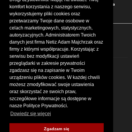
Bary
Zakwaterowanie
Tory
Zloty
Rajdy
Spotkania
komfort korzystania z naszego serwisu,
Targi
Giełdy
Szkolenia
wykorzystujemy pliki cookies oraz
przetwarzamy Twoje dane osobowe w
celach marketingowych, statystycznych,
FOLLOW US
autoryzacyjnych. Administratorem Twoich
danych jest firma Netiz Adam Majchrzak oraz
firmy z którymi współpracuje. Korzystając z
serwisu bez modyfikacji ustawień
przeglądarki w zakresie prywatności
zgadzasz się na zapisanie w Twoim
urządzeniu plików cookies. W każdej chwili
możesz zmodyfikować swoje ustawienia
© 2026 by MotoWhizzer.com
oraz skorzystać ze swoich praw,
All rights reserved.
szczegółowe informacje są dostępne w
nasze Polityce Prywatności.
KONTAKT
ul. Chopina 16, I piętro
Dowiedz się więcej
47-400 Racibórz
+48 519 739 378
office@motowhizzer.com
Zgadzam się