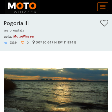
Togg
navig
Pogoria III
jezioro/plaża
MotoWhizzer
autor:
50° 20.647 N 19° 11.894 E
2339
0