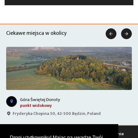
Ciekawe miejsca w okolicy


Góra Świętej Doroty
punkt widokowy
Fryderyka Chopina 50, 42-500 Będzin, Poland
Warto zobaczyć
Serwisy
Sklepy
Stacje paliw
Jedzenie
Drogi użytkowniku! Mając na uwadze Twój