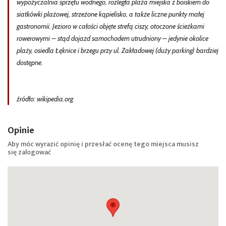
wypożyczalnia sprzętu wodnego, rozległa plaża miejska z boiskiem do
siatkówki plażowej, strzeżone kąpielisko, a także liczne punkty małej
gastronomii. Jezioro w całości objęte strefą ciszy, otoczone ścieżkami
rowerowymi – stąd dojazd samochodem utrudniony – jedynie okolice
plaży, osiedla Łęknice i brzegu przy ul. Zakładowej (duży parking) bardziej
dostępne.
źródło: wikipedia.org
Opinie
Aby móc wyrazić opinię i przesłać ocenę tego miejsca musisz
się
zalogować