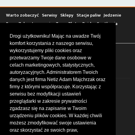
Warto zobaczyć
Serwisy
Sklepy
Stacje paliw
Jedzenie
Bary
Zakwaterowanie
Tory
Zloty
Rajdy
Spotkania
Targi
Giełdy
Szkolenia
Drogi użytkowniku! Mając na uwadze Twój
komfort korzystania z naszego serwisu,
wykorzystujemy pliki cookies oraz
FOLLOW US
przetwarzamy Twoje dane osobowe w
celach marketingowych, statystycznych,
autoryzacyjnych. Administratorem Twoich
danych jest firma Netiz Adam Majchrzak oraz
firmy z którymi współpracuje. Korzystając z
serwisu bez modyfikacji ustawień
przeglądarki w zakresie prywatności
zgadzasz się na zapisanie w Twoim
© 2026 by MotoWhizzer.com
urządzeniu plików cookies. W każdej chwili
All rights reserved.
możesz zmodyfikować swoje ustawienia
KONTAKT
oraz skorzystać ze swoich praw,
ul. Chopina 16, I piętro