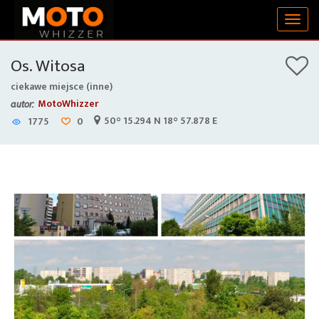
Togg
navig
Os. Witosa
ciekawe miejsce (inne)
MotoWhizzer
autor:
50° 15.294 N 18° 57.878 E
1775
0