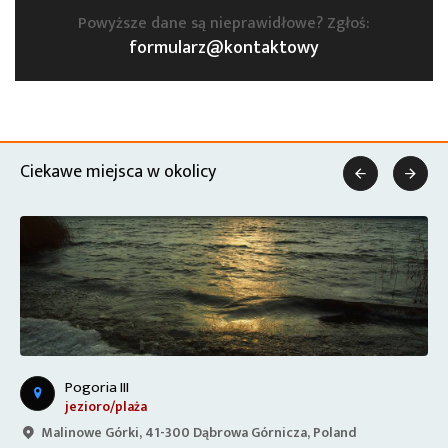
Powyższe dane są nieprawidłowe? Zgłoś:
formularz@kontaktowy
Ciekawe miejsca w okolicy


Pogoria III
jezioro/plaża
Malinowe Górki, 41-300 Dąbrowa Górnicza, Poland