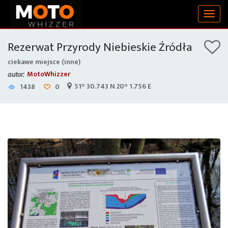
Togg
navig
Rezerwat Przyrody Niebieskie Źródła
ciekawe miejsce (inne)
MotoWhizzer
autor:
51° 30.743 N 20° 1.756 E
1438
0