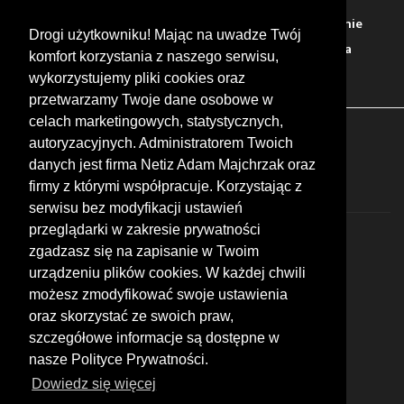
Warto zobaczyć
Serwisy
Sklepy
Stacje paliw
Jedzenie
Drogi użytkowniku! Mając na uwadze Twój
Bary
Zakwaterowanie
Tory
Zloty
Rajdy
Spotkania
komfort korzystania z naszego serwisu,
Targi
Giełdy
Szkolenia
wykorzystujemy pliki cookies oraz
przetwarzamy Twoje dane osobowe w
celach marketingowych, statystycznych,
FOLLOW US
autoryzacyjnych. Administratorem Twoich
danych jest firma Netiz Adam Majchrzak oraz
firmy z którymi współpracuje. Korzystając z
serwisu bez modyfikacji ustawień
przeglądarki w zakresie prywatności
zgadzasz się na zapisanie w Twoim
urządzeniu plików cookies. W każdej chwili
możesz zmodyfikować swoje ustawienia
© 2026 by MotoWhizzer.com
oraz skorzystać ze swoich praw,
All rights reserved.
szczegółowe informacje są dostępne w
nasze Polityce Prywatności.
KONTAKT
ul. Chopina 16, I piętro
Dowiedz się więcej
47-400 Racibórz