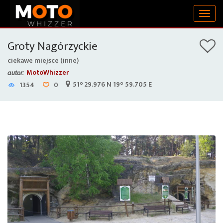
Togg
navig
Groty Nagórzyckie
ciekawe miejsce (inne)
MotoWhizzer
autor:
51° 29.976 N 19° 59.705 E
1354
0