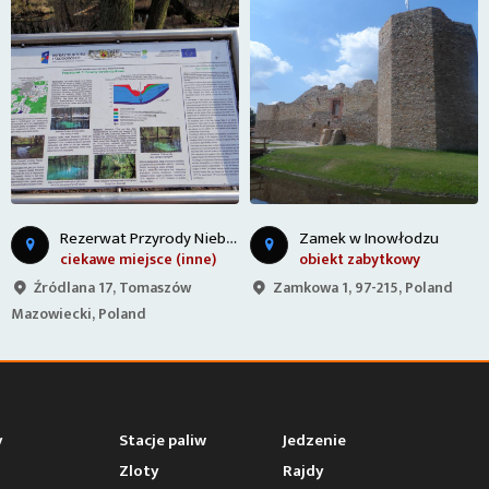
R
ezerwat Przyrody Niebieskie Źródła
Zamek w Inowłodzu
ciekawe miejsce (inne)
obiekt zabytkowy
Źródlana 17, Tomaszów
Zamkowa 1, 97-215, Poland
Mazowiecki, Poland
y
Stacje paliw
Jedzenie
Zloty
Rajdy