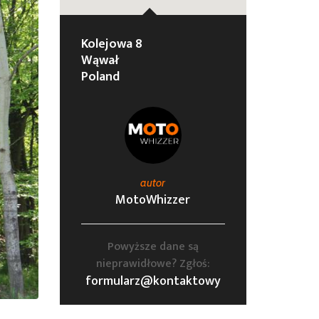
Kolejowa 8
Wąwał
Poland
autor
MotoWhizzer
Powyższe dane są
nieprawidłowe? Zgłoś:
formularz@kontaktowy