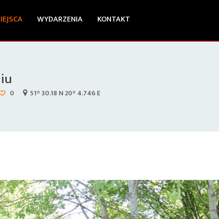
IEJSCA
WYDARZENIA
KONTAKT
iu
0
51° 30.18 N 20° 4.746 E