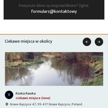
Powyższe dane są nieprawidłowe? Zgłoś:
formularz@kontaktowy
Ciekawe miejsca w okolicy


Rzeka Rawka
ciekawe miejsce (inne)
Nowe Kęszyce 47, 99-417 Nowe Kęszyce, Poland