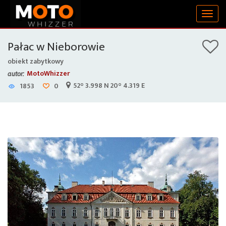
Togg
navig
Pałac w Nieborowie
obiekt zabytkowy
MotoWhizzer
autor:
52° 3.998 N 20° 4.319 E
1853
0