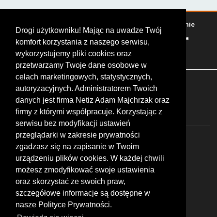
Warto zobaczyć
Serwisy
Sklepy
Stacje paliw
Jedzenie
Drogi użytkowniku! Mając na uwadze Twój
Bary
Zakwaterowanie
Tory
Zloty
Rajdy
Spotkania
komfort korzystania z naszego serwisu,
Targi
Giełdy
Szkolenia
wykorzystujemy pliki cookies oraz
przetwarzamy Twoje dane osobowe w
celach marketingowych, statystycznych,
FOLLOW US
autoryzacyjnych. Administratorem Twoich
danych jest firma Netiz Adam Majchrzak oraz
firmy z którymi współpracuje. Korzystając z
serwisu bez modyfikacji ustawień
przeglądarki w zakresie prywatności
zgadzasz się na zapisanie w Twoim
urządzeniu plików cookies. W każdej chwili
możesz zmodyfikować swoje ustawienia
© 2026 by MotoWhizzer.com
oraz skorzystać ze swoich praw,
All rights reserved.
szczegółowe informacje są dostępne w
nasze Polityce Prywatności.
KONTAKT
ul. Chopina 16, I piętro