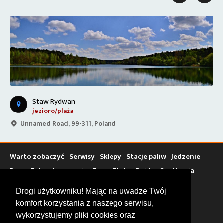
Staw Rydwan
jezioro/plaża
Unnamed Road, 99-311, Poland
Warto zobaczyć
Serwisy
Sklepy
Stacje paliw
Jedzenie
Bary
Zakwaterowanie
Tory
Zloty
Rajdy
Spotkania
Targi
Giełdy
Szkolenia
Drogi użytkowniku! Mając na uwadze Twój
komfort korzystania z naszego serwisu,
wykorzystujemy pliki cookies oraz
FOLLOW US