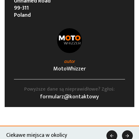
Unnamed Road
99-311
Poland
autor
MotoWhizzer
Powyższe dane są nieprawidłowe? Zgłoś:
formularz@kontaktowy
Ciekawe miejsca w okolicy

