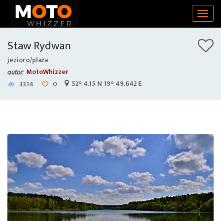
Togg
navig
Staw Rydwan
jezioro/plaża
MotoWhizzer
autor:
52° 4.15 N 19° 49.642 E
3314
0