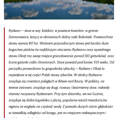
Rydwan – staw w woj. łódzkim, w powiecie łowickim, w gminie
Domaniewice, leżący w obniżeniach doliny rzeki Bobrówki. Powierzchnia
stawu wynosi 80 ha. Walorem przyrodniczym stawu jest bardzo duże
bogactwo ptaków (w najbliższym otoczeniu Rydwanu oraz sąsiedniego
stawu Okręt ma swoje miejsce gniazdowania ponad 130 gatunków), oraz
liczne gatunki roślin chronionych. Staw powstał pod koniec XVI wieku. Od
początku prowadzono tu gospodarkę rybacką – Rydwan i Okręt to
największe w tej części Polski stawy rybackie. W okolicy Rydwanu
znajduje się cmentarz poległych w Bitwie nad Bzurą. W pobliżu, na
terenie żwirowni, znajduje się drugi, nowszy i bezimienny staw, niekiedy
również nazywany Rydwanem. Przy tym zbiorniku, we wsi Guźnia,
znajduje się dzikie kąpielisko z plażą, popularne wśród mieszkańców
regionu ze względu na czystość wody. Z powodu dużych różnic głębokości
w niewielkiej odległości od brzegu, jest on miejscem niebezpiecznym i