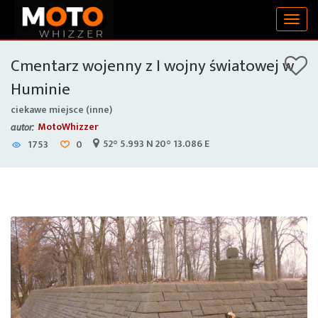
Togg
navig
Cmentarz wojenny z I wojny światowej w
Huminie
ciekawe miejsce (inne)
MotoWhizzer
autor:
52° 5.993 N 20° 13.086 E
1753
0