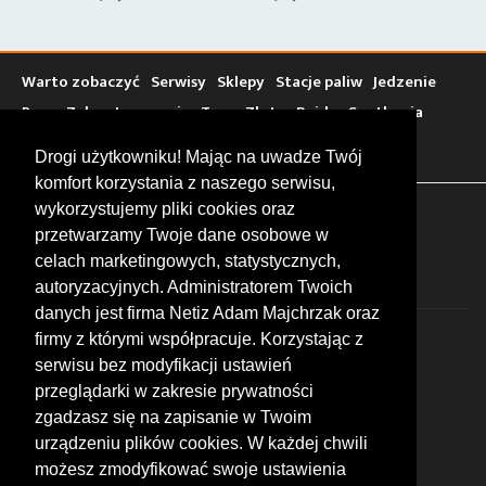
Warto zobaczyć
Serwisy
Sklepy
Stacje paliw
Jedzenie
Bary
Zakwaterowanie
Tory
Zloty
Rajdy
Spotkania
Targi
Giełdy
Szkolenia
Drogi użytkowniku! Mając na uwadze Twój
komfort korzystania z naszego serwisu,
wykorzystujemy pliki cookies oraz
FOLLOW US
przetwarzamy Twoje dane osobowe w
celach marketingowych, statystycznych,
autoryzacyjnych. Administratorem Twoich
danych jest firma Netiz Adam Majchrzak oraz
firmy z którymi współpracuje. Korzystając z
serwisu bez modyfikacji ustawień
przeglądarki w zakresie prywatności
zgadzasz się na zapisanie w Twoim
© 2026 by MotoWhizzer.com
urządzeniu plików cookies. W każdej chwili
All rights reserved.
możesz zmodyfikować swoje ustawienia