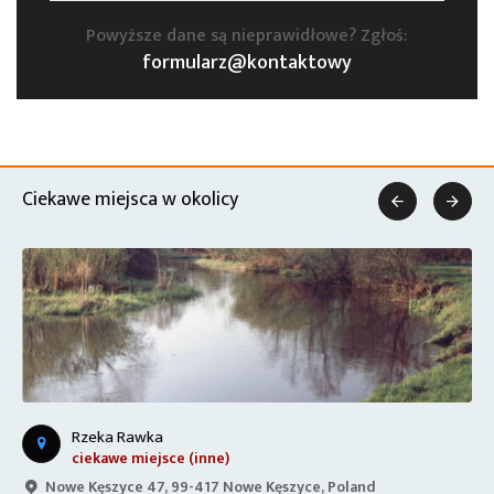
Powyższe dane są nieprawidłowe? Zgłoś:
formularz@kontaktowy
Ciekawe miejsca w okolicy


Rzeka Rawka
ciekawe miejsce (inne)
Nowe Kęszyce 47, 99-417 Nowe Kęszyce, Poland