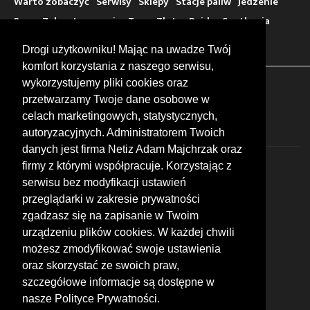
Warto zobaczyć
Serwisy
Sklepy
Stacje paliw
Jedzenie
Bary
Zakwaterowanie
Tory
Zloty
Rajdy
Spotkania
Targi
Giełdy
Szkolenia
Drogi użytkowniku! Mając na uwadze Twój
komfort korzystania z naszego serwisu,
wykorzystujemy pliki cookies oraz
FOLLOW US
przetwarzamy Twoje dane osobowe w
celach marketingowych, statystycznych,
autoryzacyjnych. Administratorem Twoich
danych jest firma Netiz Adam Majchrzak oraz
firmy z którymi współpracuje. Korzystając z
serwisu bez modyfikacji ustawień
przeglądarki w zakresie prywatności
zgadzasz się na zapisanie w Twoim
© 2026 by MotoWhizzer.com
urządzeniu plików cookies. W każdej chwili
All rights reserved.
możesz zmodyfikować swoje ustawienia
KONTAKT
oraz skorzystać ze swoich praw,
ul. Chopina 16, I piętro
szczegółowe informacje są dostępne w
47-400 Racibórz
+48 519 739 378
nasze Polityce Prywatności.
office@motowhizzer.com