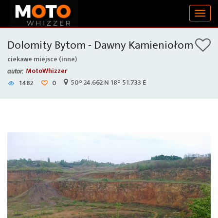
Togg
navig
Dolomity Bytom - Dawny Kamieniołom
ciekawe miejsce (inne)
MotoWhizzer
autor:
50° 24.662 N 18° 51.733 E
1482
0