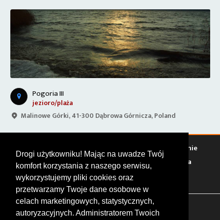
Pogoria III
jezioro/plaża
Malinowe Górki, 41-300 Dąbrowa Górnicza, Poland
Warto zobaczyć
Serwisy
Sklepy
Stacje paliw
Jedzenie
Drogi użytkowniku! Mając na uwadze Twój
Bary
Zakwaterowanie
Tory
Zloty
Rajdy
Spotkania
komfort korzystania z naszego serwisu,
Targi
Giełdy
Szkolenia
wykorzystujemy pliki cookies oraz
przetwarzamy Twoje dane osobowe w
celach marketingowych, statystycznych,
FOLLOW US
autoryzacyjnych. Administratorem Twoich