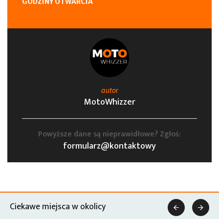
GODZINY OTWARCIA
autor
MotoWhizzer
Powyższe dane są nieprawidłowe? Zgłoś:
formularz@kontaktowy
Ciekawe miejsca w okolicy

