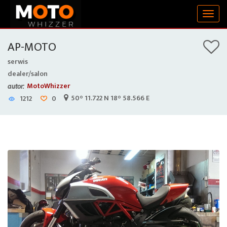
Togg
navig
AP-MOTO
serwis
dealer/salon
MotoWhizzer
autor:
50° 11.722 N 18° 58.566 E
1212
0