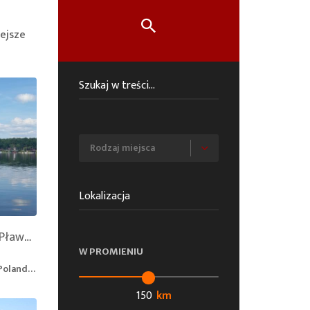
ejsze
Plaża nad Jeziorem w Pławniowicach
W PROMIENIU
 Poland
km