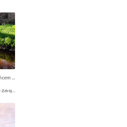
Torfowisko pod Zieleńcem - Rezerwat Przyrody
j, Poland