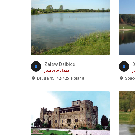
Zalew Dzibice
jezioro/plaża
j
Długa 49, 42-425, Poland
Space