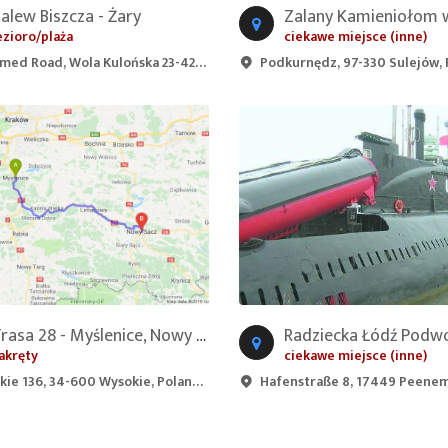
alew Biszcza - Żary
ezioro/plaża
ciekawe miejsce (inne)
oad, Wola Kulońska 23-425, 23-425 Wola Kulońska, Poland
Podkurnędz, 97-330 Sulejów,
Trasa 28 - Myślenice, Nowy Sącz
akręty
ciekawe miejsce (inne)
ie 136, 34-600 Wysokie, Poland
Hafenstraße 8, 17449 Peenemünde,