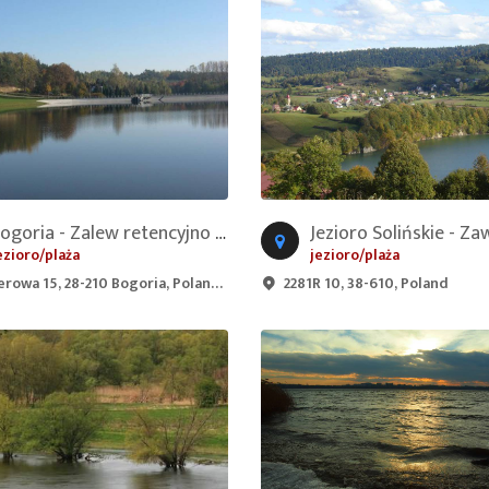
Bogoria - Zalew retencyjno - wypoczynkowy
Jezioro Solińskie - Z
ezioro/plaża
jezioro/plaża
rowa 15, 28-210 Bogoria, Poland
2281R 10, 38-610, Poland