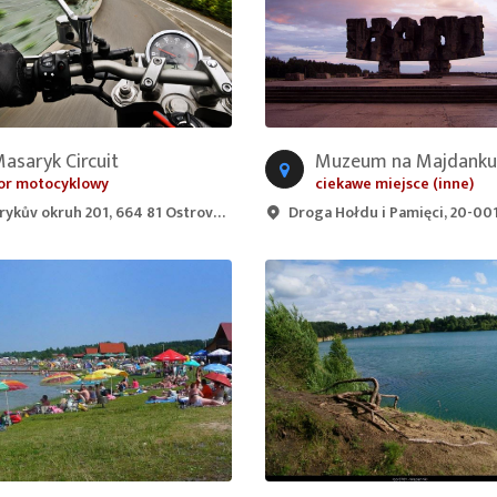
asaryk Circuit
Muzeum na Majdanku
or motocyklowy
ciekawe miejsce (inne)
kův okruh 201, 664 81 Ostrovačice, Czechia
Droga Hołdu i Pamięci, 20-001 Lublin,