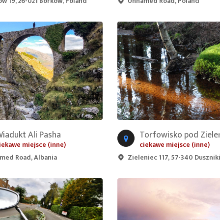
ów 19, 26-021 Borków, Poland
Unnamed Road, Poland
iadukt Ali Pasha
iekawe miejsce (inne)
ciekawe miejsce (inne)
med Road, Albania
Zieleniec 117, 57-340 Duszniki-Zdró