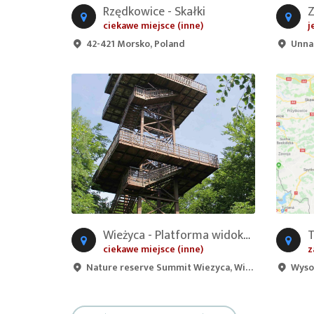
Rzędkowice - Skałki
Z
ciekawe miejsce (inne)
j
42-421 Morsko, Poland
Unnamed R
Wieżyca - Platforma widokowa
ciekawe miejsce (inne)
z
Nature reserve Summit Wiezyca, Wieżyca, 83-315, Poland
Wysok