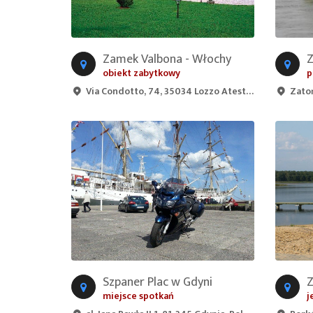
Zamek Valbona - Włochy
obiekt zabytkowy
p
Via Condotto, 74, 35034 Lozzo Atestino PD, Italy
Zatoń
Szpaner Plac w Gdyni
Z
miejsce spotkań
j