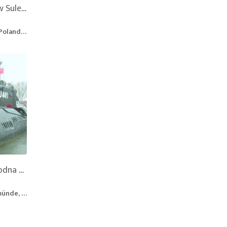
Zalany Kamieniołom w Sulejowie
 Poland
Radziecka Łódź Podwodna U461 klasy Juliet - Muzeum
 Germany