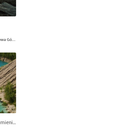
a, Poland
Wiśniówka - Zalany Kamieniołom