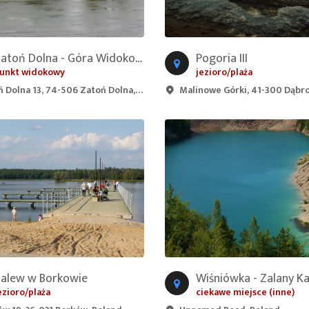
Zatoń Dolna - Góra Widokowa
Pogoria III
unkt widokowy
jezioro/plaża
 Dolna 13, 74-506 Zatoń Dolna, Poland
Malinowe Górki, 41-300 Dąbrowa Górnicz
alew w Borkowie
ezioro/plaża
ciekawe miejsce (inne)