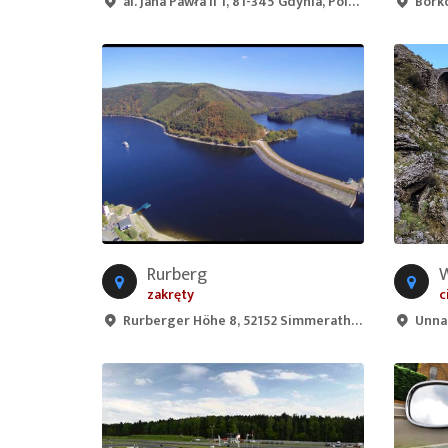
al. Jana Pawła II 1, 81-345 Gdynia, Poland
Bork
Rurberg
W
zakręty
c
Rurberger Höhe 8, 52152 Simmerath, Germany
Unna