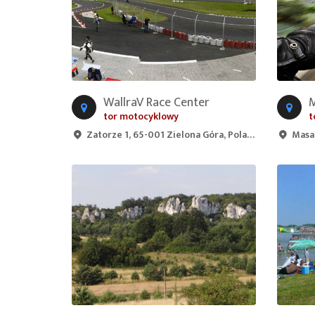
WallraV Race Center
M
tor motocyklowy
t
Zatorze 1, 65-001 Zielona Góra, Poland
Masary