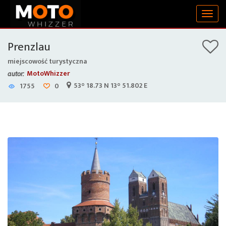
Togg
navig
Prenzlau
miejscowość turystyczna
MotoWhizzer
autor:
53° 18.73 N 13° 51.802 E
1755
0