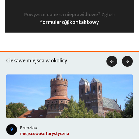
Powyższe dane są nieprawidłowe? Zgłoś:
formularz@kontaktowy
Ciekawe miejsca w okolicy


Prenzlau
miejscowość turystyczna