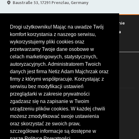
Baustraße 53, 17291 Prenzlau, Germany
Warto zobaczyć
Serwisy
Sklepy
Stacje paliw
Jedzenie
Drogi użytkowniku! Mając na uwadze Twój
Bary
Zakwaterowanie
Tory
Zloty
Rajdy
Spotkania
komfort korzystania z naszego serwisu,
Targi
Giełdy
Szkolenia
wykorzystujemy pliki cookies oraz
przetwarzamy Twoje dane osobowe w
celach marketingowych, statystycznych,
FOLLOW US
autoryzacyjnych. Administratorem Twoich
danych jest firma Netiz Adam Majchrzak oraz
firmy z którymi współpracuje. Korzystając z
serwisu bez modyfikacji ustawień
przeglądarki w zakresie prywatności
zgadzasz się na zapisanie w Twoim
urządzeniu plików cookies. W każdej chwili
możesz zmodyfikować swoje ustawienia
© 2026 by MotoWhizzer.com
oraz skorzystać ze swoich praw,
All rights reserved.
szczegółowe informacje są dostępne w
nasze Polityce Prywatności.
KONTAKT