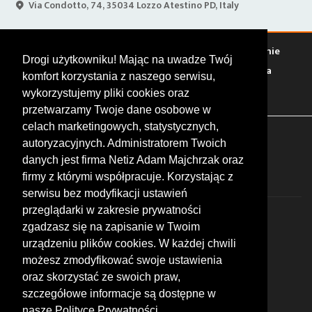
Via Condotto, 74, 35034 Lozzo Atestino PD, Italy
Warto zobaczyć
Serwisy
Sklepy
Stacje paliw
Jedzenie
Drogi użytkowniku! Mając na uwadze Twój
Bary
Zakwaterowanie
Tory
Zloty
Rajdy
Spotkania
komfort korzystania z naszego serwisu,
Targi
Giełdy
Szkolenia
wykorzystujemy pliki cookies oraz
przetwarzamy Twoje dane osobowe w
celach marketingowych, statystycznych,
FOLLOW US
autoryzacyjnych. Administratorem Twoich
danych jest firma Netiz Adam Majchrzak oraz
firmy z którymi współpracuje. Korzystając z
serwisu bez modyfikacji ustawień
przeglądarki w zakresie prywatności
zgadzasz się na zapisanie w Twoim
urządzeniu plików cookies. W każdej chwili
możesz zmodyfikować swoje ustawienia
© 2026 by MotoWhizzer.com
oraz skorzystać ze swoich praw,
All rights reserved.
szczegółowe informacje są dostępne w
nasze Polityce Prywatności.
KONTAKT