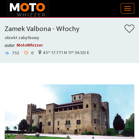
Togg
navig
Zamek Valbona - Włochy
obiekt zabytkowy
MotoWhizzer
autor:
45° 17.771 N 11° 36.123 E
752
0