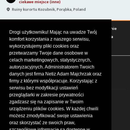
ciekawe miejsce (inne)
Ruiny kurortu Kozubnik, Porąbka, Poland
Warto zobaczyć
Serwisy
Sklepy
Stacje paliw
Jedzenie
Drogi użytkowniku! Mając na uwadze Twój
Bary
Zakwaterowanie
Tory
Zloty
Rajdy
Spotkania
komfort korzystania z naszego serwisu,
Targi
Giełdy
Szkolenia
wykorzystujemy pliki cookies oraz
przetwarzamy Twoje dane osobowe w
celach marketingowych, statystycznych,
FOLLOW US
autoryzacyjnych. Administratorem Twoich
danych jest firma Netiz Adam Majchrzak oraz
firmy z którymi współpracuje. Korzystając z
serwisu bez modyfikacji ustawień
przeglądarki w zakresie prywatności
zgadzasz się na zapisanie w Twoim
urządzeniu plików cookies. W każdej chwili
możesz zmodyfikować swoje ustawienia
© 2026 by MotoWhizzer.com
oraz skorzystać ze swoich praw,
All rights reserved.
szczegółowe informacje są dostępne w