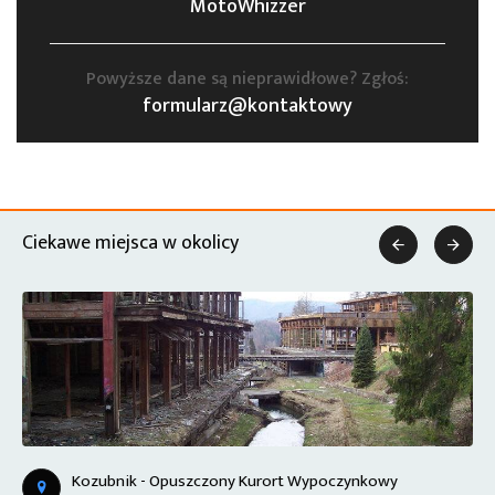
MotoWhizzer
Powyższe dane są nieprawidłowe? Zgłoś:
formularz@kontaktowy
Ciekawe miejsca w okolicy


Kozubnik - Opuszczony Kurort Wypoczynkowy