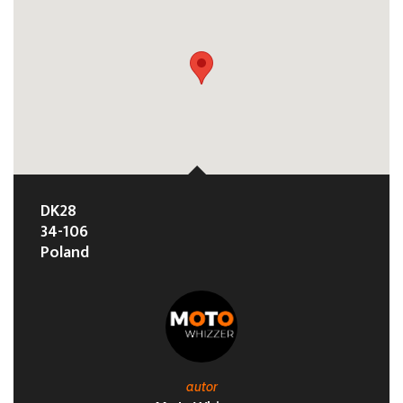
DK28
34-106
Poland
autor