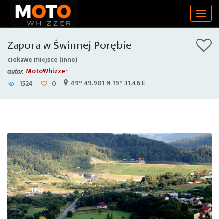
Togg
navig
Zapora w Świnnej Porębie
ciekawe miejsce (inne)
MotoWhizzer
autor:
49° 49.901 N 19° 31.46 E
1524
0