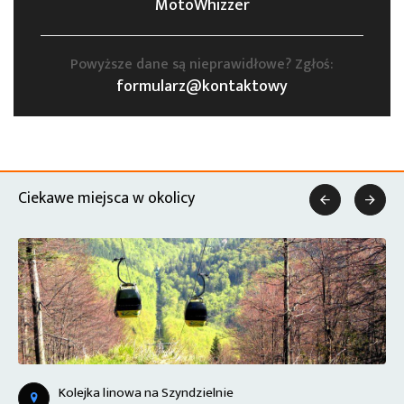
MotoWhizzer
Powyższe dane są nieprawidłowe? Zgłoś:
formularz@kontaktowy
Ciekawe miejsca w okolicy


Kolejka linowa na Szyndzielnie