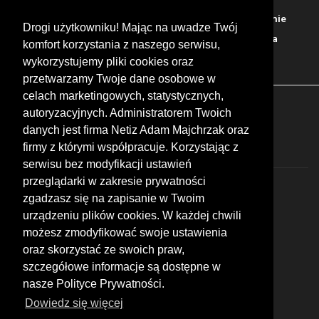
Warto zobaczyć
Serwisy
Sklepy
Stacje paliw
Jedzenie
Drogi użytkowniku! Mając na uwadze Twój
Bary
Zakwaterowanie
Tory
Zloty
Rajdy
Spotkania
komfort korzystania z naszego serwisu,
Targi
Giełdy
Szkolenia
wykorzystujemy pliki cookies oraz
przetwarzamy Twoje dane osobowe w
celach marketingowych, statystycznych,
FOLLOW US
autoryzacyjnych. Administratorem Twoich
danych jest firma Netiz Adam Majchrzak oraz
firmy z którymi współpracuje. Korzystając z
serwisu bez modyfikacji ustawień
przeglądarki w zakresie prywatności
zgadzasz się na zapisanie w Twoim
urządzeniu plików cookies. W każdej chwili
możesz zmodyfikować swoje ustawienia
© 2026 by MotoWhizzer.com
oraz skorzystać ze swoich praw,
All rights reserved.
szczegółowe informacje są dostępne w
nasze Polityce Prywatności.
KONTAKT
ul. Chopina 16, I piętro
Dowiedz się więcej
47-400 Racibórz