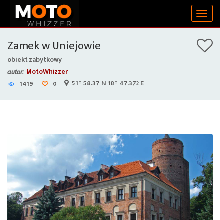
Togg
navig
Zamek w Uniejowie
obiekt zabytkowy
MotoWhizzer
autor:
51° 58.37 N 18° 47.372 E
1419
0