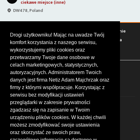
ciekawe miejsce (inne)
DW478, Poland
Warto zobaczyć
Serwisy
Sklepy
Stacje paliw
Jedzenie
Drogi użytkowniku! Mając na uwadze Twój
Bary
Zakwaterowanie
Tory
Zloty
Rajdy
Spotkania
komfort korzystania z naszego serwisu,
Targi
Giełdy
Szkolenia
wykorzystujemy pliki cookies oraz
przetwarzamy Twoje dane osobowe w
celach marketingowych, statystycznych,
FOLLOW US
autoryzacyjnych. Administratorem Twoich
danych jest firma Netiz Adam Majchrzak oraz
firmy z którymi współpracuje. Korzystając z
serwisu bez modyfikacji ustawień
przeglądarki w zakresie prywatności
zgadzasz się na zapisanie w Twoim
urządzeniu plików cookies. W każdej chwili
możesz zmodyfikować swoje ustawienia
© 2026 by MotoWhizzer.com
oraz skorzystać ze swoich praw,
All rights reserved.
szczegółowe informacje są dostępne w