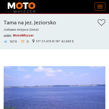
Togg
navig
Tama na jez. Jeziorsko
ciekawe miejsce (inne)
MotoWhizzer
autor:
51° 51.419 N 18° 42.483 E
1670
0