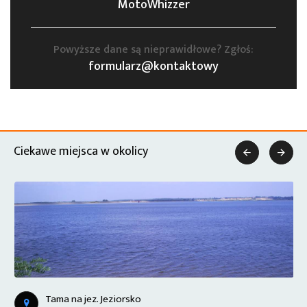
MotoWhizzer
Powyższe dane są nieprawidłowe? Zgłoś:
formularz@kontaktowy
Ciekawe miejsca w okolicy


Tama na jez. Jeziorsko