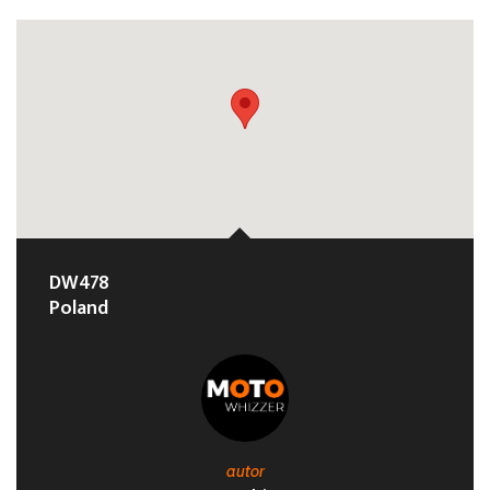
DW478
Poland
autor