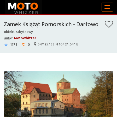
Togg
navig
Zamek Książąt Pomorskich - Darłowo
obiekt zabytkowy
MotoWhizzer
autor:
54° 25.198 N 16° 24.641 E
1179
0