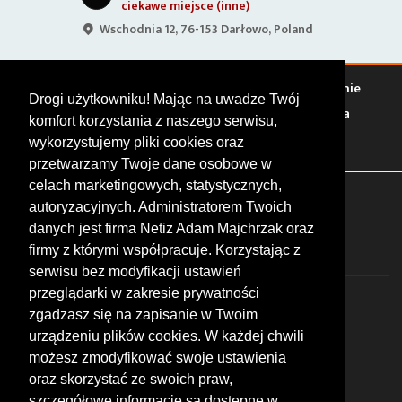
ciekawe miejsce (inne)
Wschodnia 12, 76-153 Darłowo, Poland
Warto zobaczyć
Serwisy
Sklepy
Stacje paliw
Jedzenie
Drogi użytkowniku! Mając na uwadze Twój
Bary
Zakwaterowanie
Tory
Zloty
Rajdy
Spotkania
komfort korzystania z naszego serwisu,
Targi
Giełdy
Szkolenia
wykorzystujemy pliki cookies oraz
przetwarzamy Twoje dane osobowe w
celach marketingowych, statystycznych,
FOLLOW US
autoryzacyjnych. Administratorem Twoich
danych jest firma Netiz Adam Majchrzak oraz
firmy z którymi współpracuje. Korzystając z
serwisu bez modyfikacji ustawień
przeglądarki w zakresie prywatności
zgadzasz się na zapisanie w Twoim
urządzeniu plików cookies. W każdej chwili
możesz zmodyfikować swoje ustawienia
© 2026 by MotoWhizzer.com
oraz skorzystać ze swoich praw,
All rights reserved.
szczegółowe informacje są dostępne w