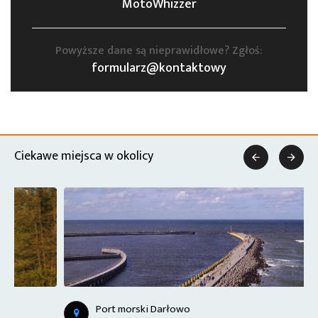
MotoWhizzer
Powyższe dane są nieprawidłowe? Zgłoś:
formularz@kontaktowy
Ciekawe miejsca w okolicy


Port morski Darłowo