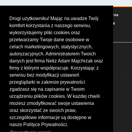
Warto zobaczyć
Serwisy
Sklepy
Stacje paliw
Jedzenie
Drogi użytkowniku! Mając na uwadze Twój
Bary
Zakwaterowanie
Tory
Zloty
Rajdy
Spotkania
komfort korzystania z naszego serwisu,
Targi
Giełdy
Szkolenia
wykorzystujemy pliki cookies oraz
przetwarzamy Twoje dane osobowe w
celach marketingowych, statystycznych,
FOLLOW US
autoryzacyjnych. Administratorem Twoich
danych jest firma Netiz Adam Majchrzak oraz
firmy z którymi współpracuje. Korzystając z
serwisu bez modyfikacji ustawień
przeglądarki w zakresie prywatności
zgadzasz się na zapisanie w Twoim
urządzeniu plików cookies. W każdej chwili
możesz zmodyfikować swoje ustawienia
© 2026 by MotoWhizzer.com
oraz skorzystać ze swoich praw,
All rights reserved.
szczegółowe informacje są dostępne w
nasze Polityce Prywatności.
KONTAKT
ul. Chopina 16, I piętro