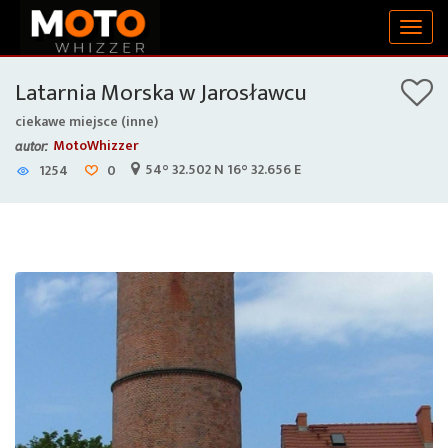
Togg
navig
Latarnia Morska w Jarosławcu
ciekawe miejsce (inne)
MotoWhizzer
autor:
54° 32.502 N 16° 32.656 E
1254
0