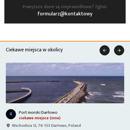
Powyższe dane są nieprawidłowe? Zgłoś:
formularz@kontaktowy
Ciekawe miejsca w okolicy


Port morski Darłowo
ciekawe miejsce (inne)
Wschodnia 12, 76-153 Darłowo, Poland