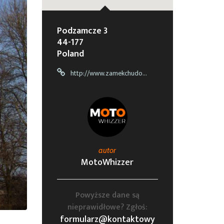
Podzamcze 3
44-177
Poland
http://www.zamekchudow.pl/
autor
MotoWhizzer
Powyższe dane są
nieprawidłowe? Zgłoś:
formularz@kontaktowy