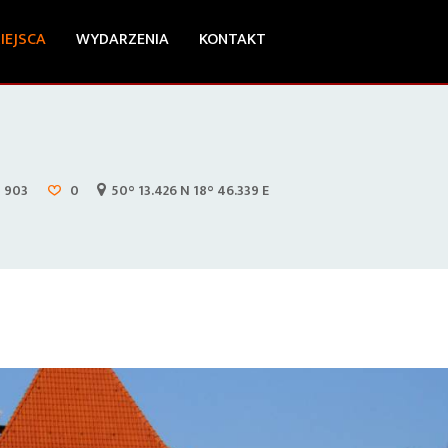
IEJSCA
WYDARZENIA
KONTAKT
903
0
50° 13.426 N 18° 46.339 E