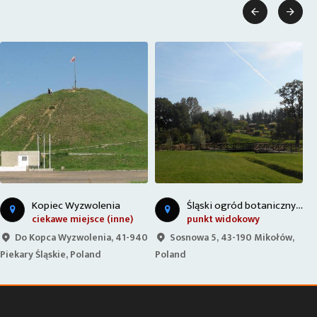


Ś
ląski ogród botaniczny i wieża widokowa
Kopiec Wyzwolenia
ciekawe miejsce (inne)
punkt widokowy
Do Kopca Wyzwolenia, 41-940
Sosnowa 5, 43-190 Mikołów,
Piekary Śląskie, Poland
Poland
4