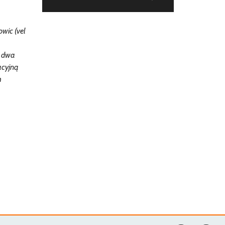
wic (vel
o dwa
acyjną
m