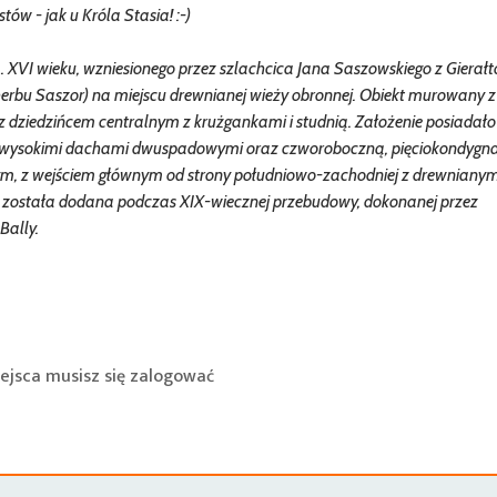
ów - jak u Króla Stasia! :-)
XVI wieku, wzniesionego przez szlachcica Jana Saszowskiego z Gierałto
herbu Saszor) na miejscu drewnianej wieży obronnej. Obiekt murowany z
, z dziedzińcem centralnym z krużgankami i studnią. Założenie posiadał
te wysokimi dachami dwuspadowymi oraz czworoboczną, pięciokondygn
m, z wejściem głównym od strony południowo-zachodniej z drewniany
ostała dodana podczas XIX-wiecznej przebudowy, dokonanej przez
Bally.
ejsca musisz się
zalogować