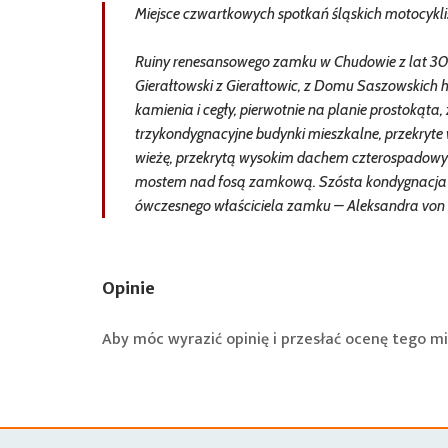
Miejsce czwartkowych spotkań śląskich motocyklist
Ruiny renesansowego zamku w Chudowie z lat 30. 
Gierałtowski z Gierałtowic, z Domu Saszowskich 
kamienia i cegły, pierwotnie na planie prostokąta
trzykondygnacyjne budynki mieszkalne, przekry
wieżę, przekrytą wysokim dachem czterospadowy
mostem nad fosą zamkową. Szósta kondygnacja z
ówczesnego właściciela zamku – Aleksandra von 
Opinie
Aby móc wyrazić opinię i przesłać ocenę tego mi