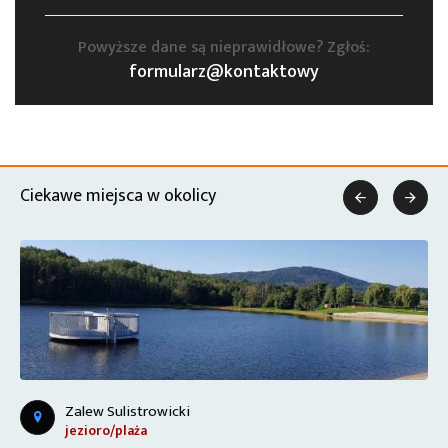
Powyższe dane są nieprawidłowe? Zgłoś:
formularz@kontaktowy
Ciekawe miejsca w okolicy


Zalew Sulistrowicki
jezioro/plaża