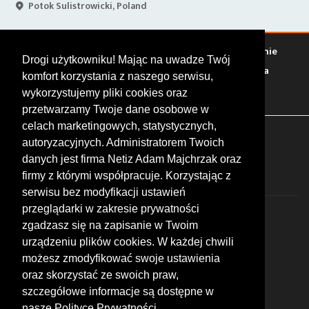
Potok Sulistrowicki, Poland
Warto zobaczyć
Serwisy
Sklepy
Stacje paliw
Jedzenie
Drogi użytkowniku! Mając na uwadze Twój
Bary
Zakwaterowanie
Tory
Zloty
Rajdy
Spotkania
komfort korzystania z naszego serwisu,
Targi
Giełdy
Szkolenia
wykorzystujemy pliki cookies oraz
przetwarzamy Twoje dane osobowe w
celach marketingowych, statystycznych,
FOLLOW US
autoryzacyjnych. Administratorem Twoich
danych jest firma Netiz Adam Majchrzak oraz
firmy z którymi współpracuje. Korzystając z
serwisu bez modyfikacji ustawień
przeglądarki w zakresie prywatności
zgadzasz się na zapisanie w Twoim
urządzeniu plików cookies. W każdej chwili
możesz zmodyfikować swoje ustawienia
© 2026 by MotoWhizzer.com
oraz skorzystać ze swoich praw,
All rights reserved.
szczegółowe informacje są dostępne w
nasze Polityce Prywatności.
KONTAKT