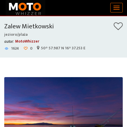
Togg
navig
Zalew Mietkowski
jezioro/plaża
MotoWhizzer
autor:
50° 57.987 N 16° 37.253 E
1624
0