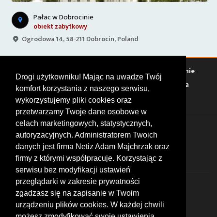
Pałac w Dobrocinie
obiekt zabytkowy
Ogrodowa 14, 58-211 Dobrocin, Poland
Warto zobaczyć
Serwisy
Sklepy
Stacje paliw
Jedzenie
Drogi użytkowniku! Mając na uwadze Twój
Bary
Zakwaterowanie
Tory
Zloty
Rajdy
Spotkania
komfort korzystania z naszego serwisu,
Targi
Giełdy
Szkolenia
wykorzystujemy pliki cookies oraz
przetwarzamy Twoje dane osobowe w
celach marketingowych, statystycznych,
FOLLOW US
autoryzacyjnych. Administratorem Twoich
danych jest firma Netiz Adam Majchrzak oraz
firmy z którymi współpracuje. Korzystając z
serwisu bez modyfikacji ustawień
przeglądarki w zakresie prywatności
zgadzasz się na zapisanie w Twoim
urządzeniu plików cookies. W każdej chwili
możesz zmodyfikować swoje ustawienia