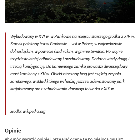
Wybudowany w XVI w. w Pankowie na miejscu starszego gródka z XIV w.
Zamek położony jest w Pankowie – wsi w Polsce, w województwie
dolnośląskim, w powiecie świdnickim, w gminie Świdnic. Po wojnie
trzydziestoletniej odbudowany i przebudowany. Dodano wtedy drugą i
trzecią kondygnację. Do kamiennego zamku prowadzi dwuprzęsłowy
most kamienny z XV w. Obiekt otoczony fosą jest częścią zespołu
zamkowego, w skład którego wchodzą jeszcze: zdewastowany park
krajobrazowy oraz zabudowania dawnego folwarku z XIX w.
źródło: wikipedia.org
Opinie
Aby móc wyrazić opinię i przesłać ocenę tego miejsca musisz