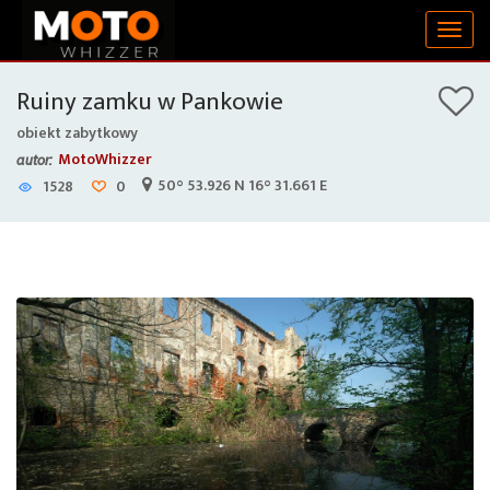
Togg
navig
Ruiny zamku w Pankowie
obiekt zabytkowy
MotoWhizzer
autor:
50° 53.926 N 16° 31.661 E
1528
0