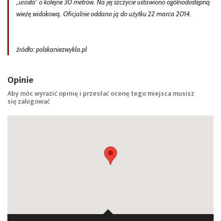
„urosła” o kolejne 30 metrów. Na jej szczycie ustawiono ogólnodostępną
wieżę widokową. Oficjalnie oddano ją do użytku 22 marca 2014.
źródło: polskaniezwykla.pl
Opinie
Aby móc wyrazić opinię i przesłać ocenę tego miejsca musisz
się
zalogować