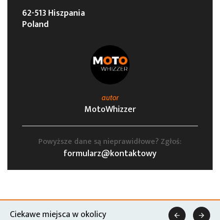
62-513 Hiszpania
Poland
autor
MotoWhizzer
Powyższe dane są nieprawidłowe? Zgłoś:
formularz@kontaktowy
Ciekawe miejsca w okolicy

