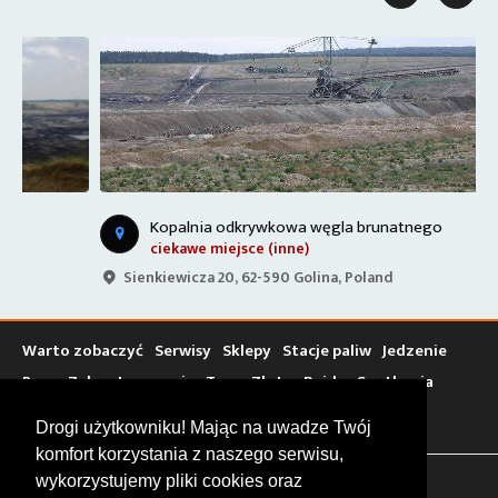
Kopalnia odkrywkowa węgla brunatnego
ciekawe miejsce (inne)
Sienkiewicza 20, 62-590 Golina, Poland
Warto zobaczyć
Serwisy
Sklepy
Stacje paliw
Jedzenie
Bary
Zakwaterowanie
Tory
Zloty
Rajdy
Spotkania
Targi
Giełdy
Szkolenia
Drogi użytkowniku! Mając na uwadze Twój
komfort korzystania z naszego serwisu,
wykorzystujemy pliki cookies oraz
FOLLOW US