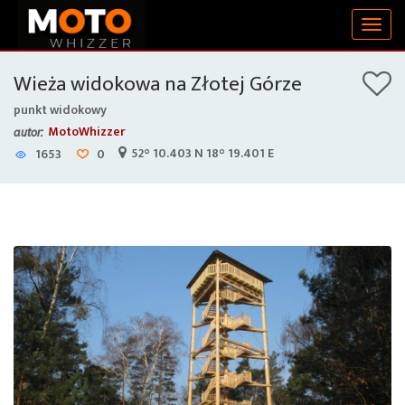
Togg
navig
Wieża widokowa na Złotej Górze
punkt widokowy
MotoWhizzer
autor:
52° 10.403 N 18° 19.401 E
1653
0