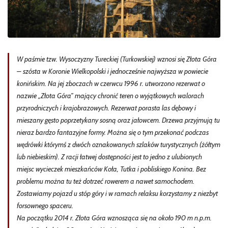
W paśmie tzw. Wysoczyzny Tureckiej (Turkowskiej) wznosi się Złota Góra
– szósta w Koronie Wielkopolski i jednocześnie najwyższa w powiecie
konińskim. Na jej zboczach w czerwcu 1996 r. utworzono rezerwat o
nazwie „Złota Góra” mający chronić teren o wyjątkowych walorach
przyrodniczych i krajobrazowych. Rezerwat porasta las dębowy i
mieszany gęsto poprzetykany sosną oraz jałowcem. Drzewa przyjmują tu
nieraz bardzo fantazyjne formy. Można się o tym przekonać podczas
wędrówki którymś z dwóch oznakowanych szlaków turystycznych (żółtym
lub niebieskim). Z racji łatwej dostępności jest to jedno z ulubionych
miejsc wycieczek mieszkańców Koła, Tutka i pobliskiego Konina. Bez
problemu można tu też dotrzeć rowerem a nawet samochodem.
Zostawiamy pojazd u stóp góry i w ramach relaksu korzystamy z niezbyt
forsownego spaceru.
Na początku 2014 r. Złota Góra wznosząca się na około 190 m n.p.m.