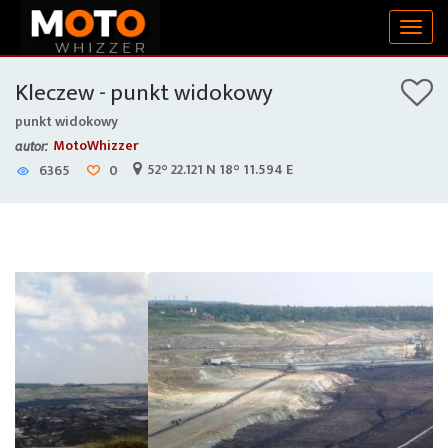
Togg
navig
Kleczew - punkt widokowy
punkt widokowy
MotoWhizzer
autor:
52° 22.121 N 18° 11.594 E
6365
0