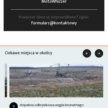
MotoWhizzer
Powyższe dane są nieprawidłowe? Zgłoś:
formularz@kontaktowy
Ciekawe miejsca w okolicy


Kopalnia odkrywkowa węgla brunatnego