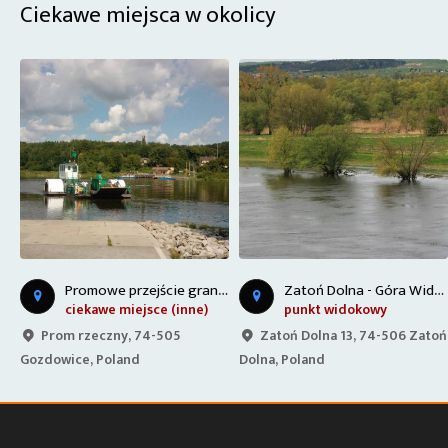
Ciekawe miejsca w okolicy
P
romowe przejście graniczne
Z
atoń Dolna - Góra Widokowa
ciekawe miejsce (inne)
punkt widokowy
a,
Prom rzeczny, 74-505
Zatoń Dolna 13, 74-506 Zatoń
Gozdowice, Poland
Dolna, Poland