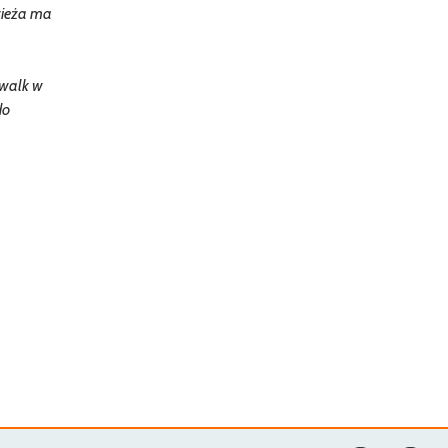
wieża ma
 walk w
do