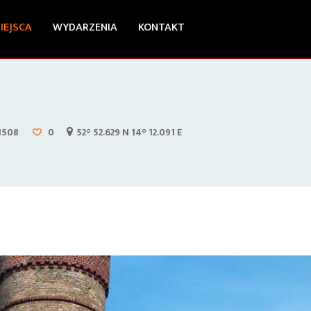
IEJSCA
WYDARZENIA
KONTAKT
1508
0
52° 52.629 N 14° 12.091 E