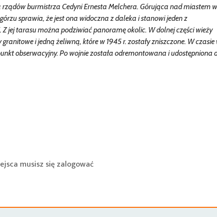
 rządów burmistrza Cedyni Ernesta Melchera. Górująca nad miastem 
górzu sprawia, że jest ona widoczna z daleka i stanowi jeden z
 Z jej tarasu można podziwiać panoramę okolic. W dolnej części wieży
 granitowe i jedną żeliwną, które w 1945 r. zostały zniszczone. W czasie
o punkt obserwacyjny. Po wojnie została odremontowana i udostępniona 
ejsca musisz się
zalogować