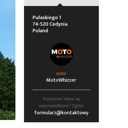
Pułaskiego 1
74-520 Cedynia
Poland
autor
MotoWhizzer
Powyższe dane są
nieprawidłowe? Zgłoś:
formularz@kontaktowy