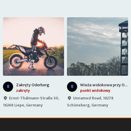
W
ieża widokowa przy Odrze
Zakręty Oderberg
zakręty
punkt widokowy
Ernst-Thälmann-Straße 30,
Unnamed Road, 16278
16248 Liepe, Germany
Schöneberg, Germany