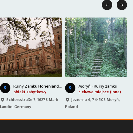


R
uiny Zamku Hohenlandin, Niemcy
Moryń - Ruiny zamku
obiekt zabytkowy
ciekawe miejsce (inne)
Schlossstraße 7, 16278 Mark
Jeziorna 4, 74-503 Moryń,
Landin, Germany
Poland