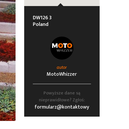
DW126 3
Poland
autor
MotoWhizzer
Powyższe dane są
nieprawidłowe? Zgłoś:
formularz@kontaktowy