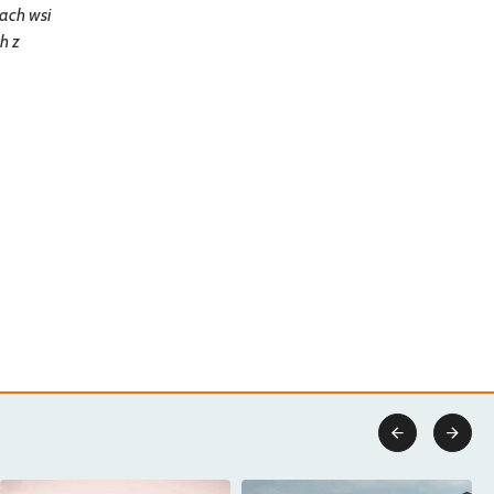
cach wsi
h z

