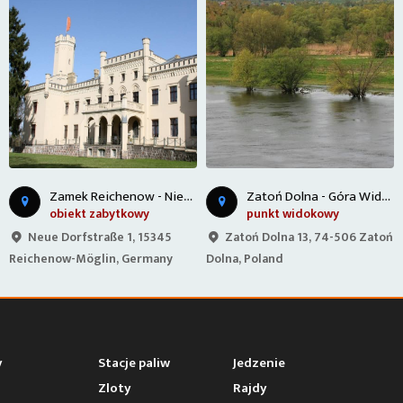
Z
atoń Dolna - Góra Widokowa
Zakręty Oderberg
punkt widokowy
zakręty
Zatoń Dolna 13, 74-506 Zatoń
Ernst-Thälmann-Straße 30,
Dolna, Poland
16248 Liepe, Germany
y
Stacje paliw
Jedzenie
Zloty
Rajdy