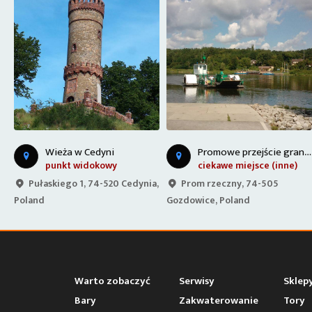
P
romowe przejście graniczne
Z
amek Reichenow - Niemcy
ciekawe miejsce (inne)
obiekt zabytkowy
a,
Prom rzeczny, 74-505
Neue Dorfstraße 1, 15345
Gozdowice, Poland
Reichenow-Möglin, Germany
Warto zobaczyć
Serwisy
Sklep
Bary
Zakwaterowanie
Tory